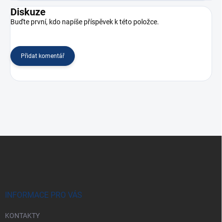
Diskuze
Buďte první, kdo napíše příspěvek k této položce.
Přidat komentář
Z
á
p
a
t
í
INFORMACE PRO VÁS
KONTAKTY