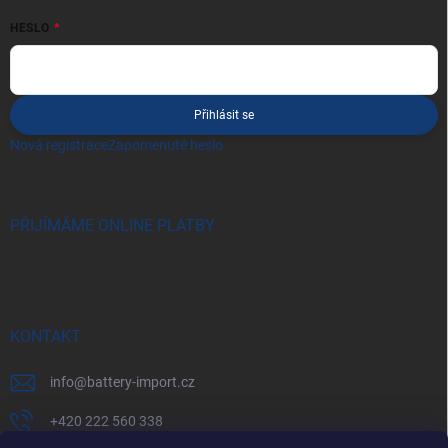
HESLO
Přihlásit se
Nová registrace
Zapomenuté heslo
PŘIJÍMÁME ONLINE PLATBY
KONTAKT
info
@
battery-import.cz
+420 222 560 338