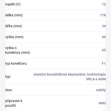
napětí (V)
:
12
délka (mm)
:
178
šířka (mm)
:
34
výška (mm)
:
60
výška s
65
konektory (mm)
:
typ konektoru
:
F1
staniční bezúdržbový akumulátor, technologie
typ
:
VRLA a AGM
stav
:
nabitý
připraven k
ANO
použití
: