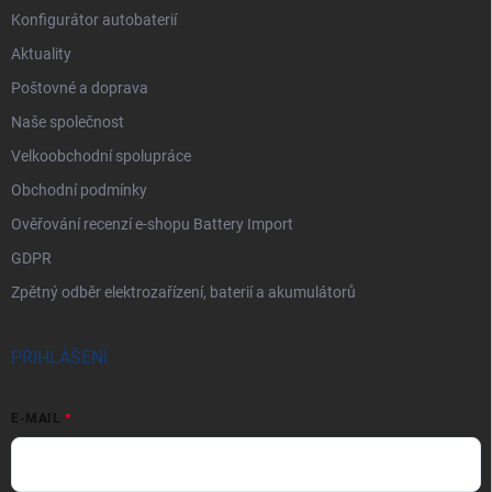
Konfigurátor autobaterií
Aktuality
Poštovné a doprava
Naše společnost
Velkoobchodní spolupráce
Obchodní podmínky
Ověřování recenzí e-shopu Battery Import
GDPR
Zpětný odběr elektrozařízení, baterií a akumulátorů
PŘIHLÁŠENÍ
E-MAIL