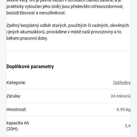
skelné vaty, tím je pevně vázán v útrobách článků baterie, a je
prakticky vyloučen jeho únik) jsou především otřesuvzdornost,
bezúdržbovost a nerozlitelnost.
Zpětný bezplatný odběr starých, použitých či vadných, olověných
i jiných akumulátorů, provádíme v místě naší provozovny a to
během pracovní doby.
Doplňkové parametry
Kategorie
:
Ústředny
Záruka
:
24 měsíců
Hmotnost
:
0.95 kg
kapacita Ah
2,4
(20H)
: