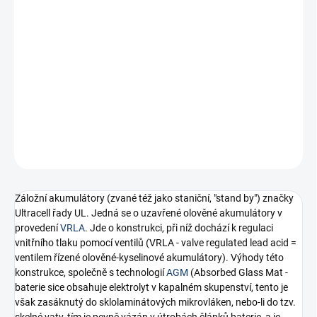
ÚSTÍ NAD LABEM:
0 KS
Náhradní baterie pro ústřednu Jablotron JA-63KR
DETAILNÍ INFORMACE
−
+
Přidat do košíku
ZEPTAT SE
HLÍDAT
Záložní akumulátory (zvané též jako staniční, "stand by") značky
Ultracell řady UL. Jedná se o uzavřené olověné akumulátory v
provedení
VRLA
. Jde o konstrukci, při níž dochází k regulaci
vnitřního tlaku pomocí ventilů (VRLA - valve regulated lead acid =
ventilem řízené olověné-kyselinové akumulátory). Výhody této
konstrukce, společně s technologií
AGM
(Absorbed Glass Mat -
baterie sice obsahuje elektrolyt v kapalném skupenství, tento je
však zasáknutý do sklolaminátových mikrovláken, nebo-li do tzv.