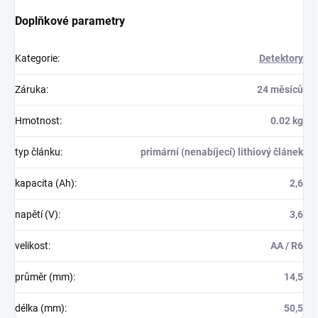
Doplňkové parametry
Kategorie
:
Detektory
Záruka
:
24 měsíců
Hmotnost
:
0.02 kg
typ článku
:
primární (nenabíjecí) lithiový článek
kapacita (Ah)
:
2,6
napětí (V)
:
3,6
velikost
:
AA / R6
průměr (mm)
:
14,5
délka (mm)
:
50,5