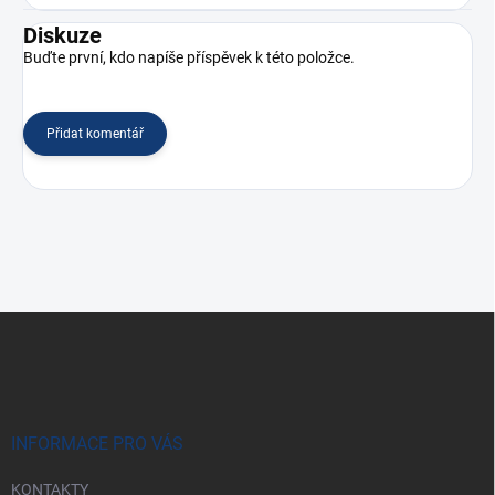
Diskuze
Buďte první, kdo napíše příspěvek k této položce.
Přidat komentář
Z
á
p
a
t
í
INFORMACE PRO VÁS
KONTAKTY