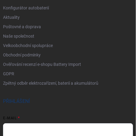
Konfigurátor autobaterií
Aktuality
Poštovné a doprava
Naše společnost
Velkoobchodní spolupráce
Obchodní podmínky
Ověřování recenzí e-shopu Battery Import
GDPR
Zpětný odběr elektrozařízení, baterií a akumulátorů
PŘIHLÁŠENÍ
E-MAIL