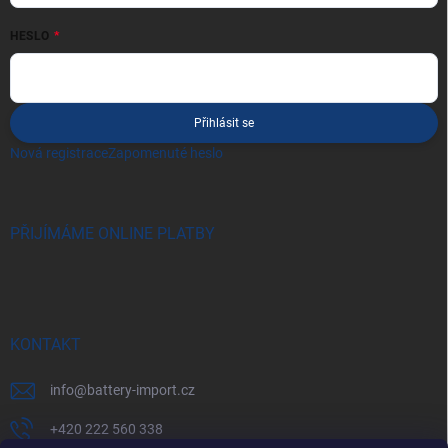
HESLO
Přihlásit se
Nová registrace
Zapomenuté heslo
PŘIJÍMÁME ONLINE PLATBY
KONTAKT
info
@
battery-import.cz
+420 222 560 338