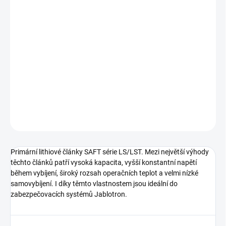
ÚSTÍ NAD LABEM:
8 KS
Náhradní baterie pro detektor Jablotron JA-180P - BAT-3V6-AA-LS
Lithiová baterie
DETAILNÍ INFORMACE
−
+
Přidat do košíku
ZEPTAT SE
HLÍDAT
Primární lithiové články SAFT série LS/LST. Mezi největší výhody
těchto článků patří vysoká kapacita, vyšší konstantní napětí
během vybíjení, široký rozsah operačních teplot a velmi nízké
samovybíjení. I díky těmto vlastnostem jsou ideální do
zabezpečovacích systémů Jablotron.