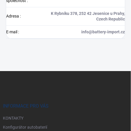
společnost
:
K Rybníku 378, 252 42 Jesenice u Prahy,
Adresa
:
Czech Republic
E-mail
:
info@battery-import.cz
Z
á
p
a
t
í
INFORMACE PRO VÁS
KONTAKTY
Konfigurátor autobaterií