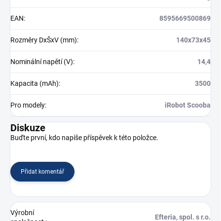
EAN
:
8595669500869
Rozměry DxŠxV (mm)
:
140x73x45
Nominální napětí (V)
:
14,4
Kapacita (mAh)
:
3500
Pro modely
:
iRobot Scooba
Diskuze
Buďte první, kdo napíše příspěvek k této položce.
Přidat komentář
Výrobní
Efteria, spol. s r.o.