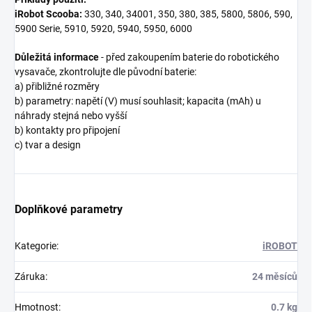
iRobot Scooba:
330, 340, 34001, 350, 380, 385, 5800, 5806, 590,
5900 Serie, 5910, 5920, 5940, 5950, 6000
Důležitá informace
- před zakoupením baterie do robotického
vysavače, zkontrolujte dle původní baterie:
a) přibližné rozměry
b) parametry: napětí (V) musí souhlasit; kapacita (mAh) u
náhrady stejná nebo vyšší
b) kontakty pro připojení
c) tvar a design
Doplňkové parametry
Kategorie
:
iROBOT
Záruka
:
24 měsíců
Hmotnost
:
0.7 kg