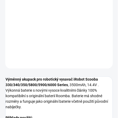
ÚSTÍ NAD LABEM:
0 KS
Náhradní baterie pro robotické vysavače s kvalitními články. 100%
kompatibilní s originální baterií.
DETAILNÍ INFORMACE
−
+
Přidat do košíku
ZEPTAT SE
HLÍDAT
Výměnný akupack pro robotický vysavač iRobot Scooba
330/340/350/5800/5900/6000 Series
, 3500mAh, 14.4V .
Výkonná baterie s novými vysoce kvalitními články 100%
kompatibilní s originální baterií Roomba. Baterie má shodné
rozměry a funguje jako originální baterie včetně použití původní
nabíječky.
Příklady použití: