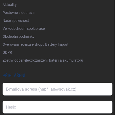
Aktuality
Poštovné a doprava
Naše společnost
Velkoobchodní spolupráce
Obchodní podmínky
Ověřování recenzí e-shopu Battery Import
GDPR
Zpětný odběr elektrozařízení, baterií a akumulátorů
PŘIHLÁŠENÍ