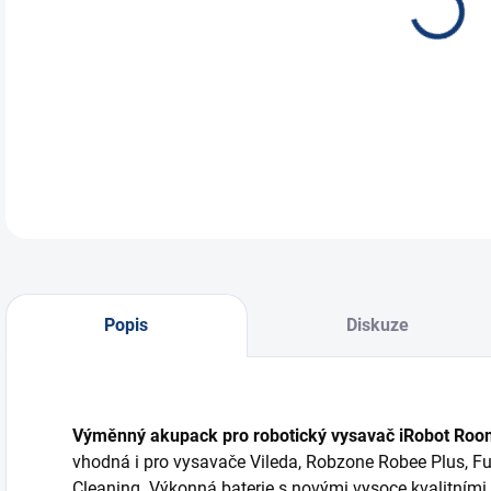
člán
DETA
Popis
Diskuze
Výměnný akupack pro robotický vysavač iRobot Roo
vhodná i pro vysavače Vileda, Robzone Robee Plus, F
Cleaning. Výkonná baterie s novými vysoce kvalitními 