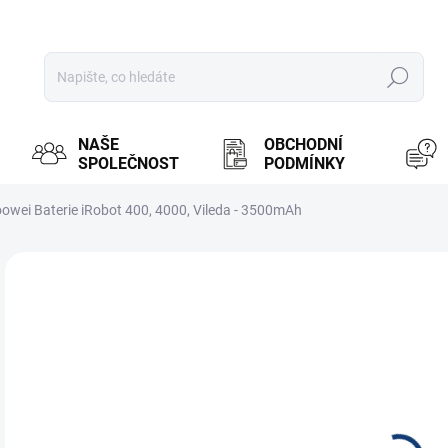
Hledat
NAŠE
OBCHODNÍ
SPOLEČNOST
PODMÍNKY
owei Baterie iRobot 400, 4000, Vileda - 3500mAh
ZNAČKA:
GOOWEI ENERGY
MOŽ
9
784
Měr
NA
cena
Náhr