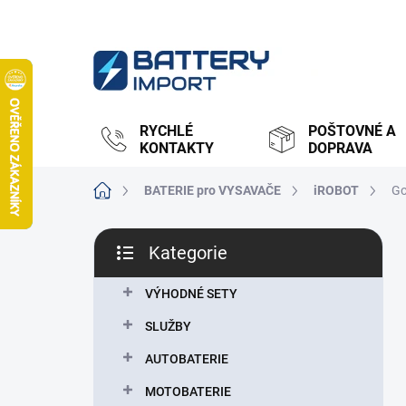
Přejít
na
obsah
RYCHLÉ
POŠTOVNÉ A
KONTAKTY
DOPRAVA
Domů
BATERIE pro VYSAVAČE
iROBOT
Go
P
Kategorie
o
Přeskočit
s
kategorie
t
VÝHODNÉ SETY
r
SLUŽBY
a
n
AUTOBATERIE
n
MOTOBATERIE
í