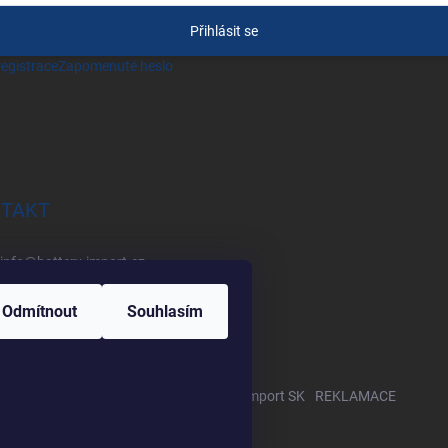
Přihlásit se
egistrace
Zapomenuté heslo
TAKT
info
@
battery-import.cz
+420 222 560 338
Odmítnout
Souhlasím
+420 774 969 705
Zboží.cz
Heureka.cz
Battery Import SK
REKLAMACE