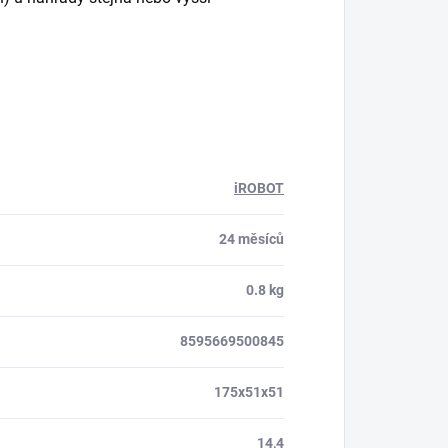
iROBOT
24 měsíců
0.8 kg
8595669500845
175x51x51
14,4