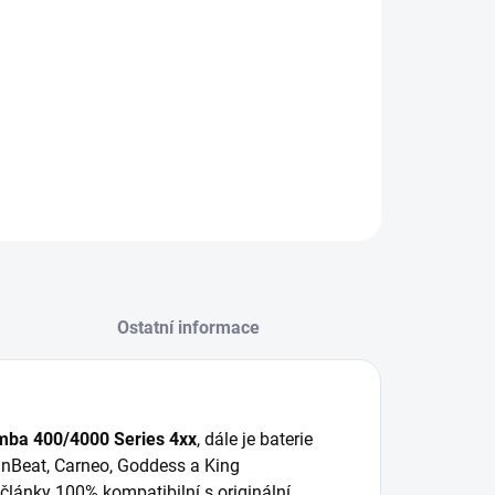
ky. 100% kompatibilní s originální baterií.
ILNÍ INFORMACE
−
+
Přidat do košíku
ZEPTAT SE
HLÍDAT
Ostatní informace
mba 400/4000 Series 4xx
, dále je baterie
unBeat, Carneo, Goddess a King
články 100% kompatibilní s originální