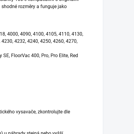
á shodné rozměry a funguje jako
418, 4000, 4090, 4100, 4105, 4110, 4130,
 4230, 4232, 4240, 4250, 4260, 4270,
 SE, FloorVac 400, Pro, Pro Elite, Red
ického vysavače, zkontrolujte dle
h) u náhrady stejná nebo vyšší