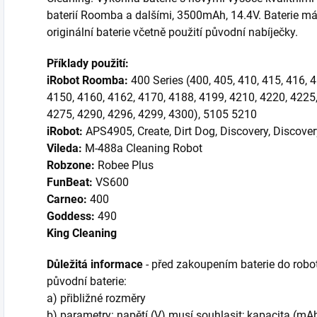
baterií Roomba a dalšími, 3500mAh, 14.4V. Baterie m
originální baterie včetně použití původní nabíječky.
Příklady použití:
iRobot Roomba:
400 Series (400, 405, 410, 415, 416, 
4150, 4160, 4162, 4170, 4188, 4199, 4210, 4220, 4225,
4275, 4290, 4296, 4299, 4300), 5105 5210
iRobot:
APS4905, Create, Dirt Dog, Discovery, Discovery
Vileda:
M-488a Cleaning Robot
Robzone:
Robee Plus
FunBeat:
VS600
Carneo:
400
Goddess:
490
King Cleaning
Důležitá informace
- před zakoupením baterie do robot
původní baterie:
a) přibližné rozměry
b) parametry: napětí (V) musí souhlasit; kapacita (mA