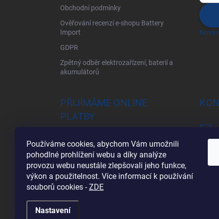
Obchodní podmínky
Ověřování recenzí e-shopu Battery
Import
Nová r
GDPR
Zpětný odběr elektrozařízení, baterií a
akumulátorů
PŘIJÍMÁME ONLINE
KON
PLATBY
Používáme cookies, abychom Vám umožnili
pohodlné prohlížení webu a díky analýze
provozu webu neustále zlepšovali jeho funkce,
výkon a použitelnost. Více informací k používání
souborů cookies
-
ZDE
Nastavení