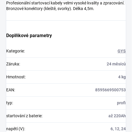
Profesionální startovací kabely velmi vysoké kvality a zpracování.
Bronzové konektory (kleště, svorky). Délka 4,5m.
Doplňkové parametry
Kategorie
:
GYS
Záruka
:
24 měsíců
Hmotnost
:
4 kg
EAN
:
8595669500753
typ
:
profi
startování z baterie
:
až 220Ah
napětí (V)
:
6, 12, 24