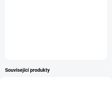
ÚSTÍ NAD LABEM:
0 KS
Startovací kabely GYS PROFI 700 A 35 mm 4,5 m
DETAILNÍ INFORMACE
−
+
Přidat do košíku
ZEPTAT SE
HLÍDAT
Související produkty
E7329
E5592