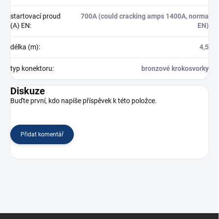
startovací proud
700A (could cracking amps 1400A, norma
(A) EN
:
EN)
délka (m)
:
4,5
typ konektoru
:
bronzové krokosvorky
Diskuze
Buďte první, kdo napíše příspěvek k této položce.
Přidat komentář
Z