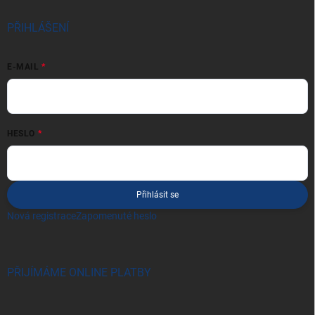
PŘIHLÁŠENÍ
E-MAIL
HESLO
Přihlásit se
Nová registrace
Zapomenuté heslo
PŘIJÍMÁME ONLINE PLATBY