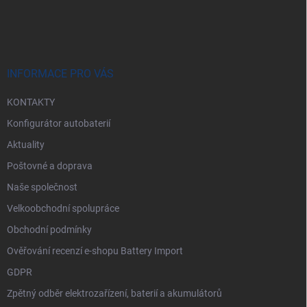
á
p
a
t
í
INFORMACE PRO VÁS
KONTAKTY
Konfigurátor autobaterií
Aktuality
Poštovné a doprava
Naše společnost
Velkoobchodní spolupráce
Obchodní podmínky
Ověřování recenzí e-shopu Battery Import
GDPR
Zpětný odběr elektrozařízení, baterií a akumulátorů