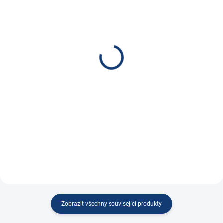
SKLADEM
SKLADEM
Banner Startovací zdroj
Banner Startovací zdroj
Power Booster PB12
P12/24 Start Truck EVO
MAX
7 190 Kč
15 750 Kč
5 942,15 Kč bez DPH
13 016,53 Kč bez DPH
Do košíku
Do košíku
Startovací zdroj Power Booster
PB12 - mobilní...
Banner P12/24 Start Truck EVO
MAX -...
Zobrazit všechny související produkty