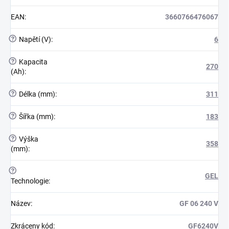
EAN
:
3660766476067
?
Napětí (V)
:
6
?
Kapacita
270
(Ah)
:
?
Délka (mm)
:
311
?
Šířka (mm)
:
183
?
Výška
358
(mm)
:
?
GEL
Technologie
:
Název
:
GF 06 240 V
Zkráceny kód
:
GF6240V