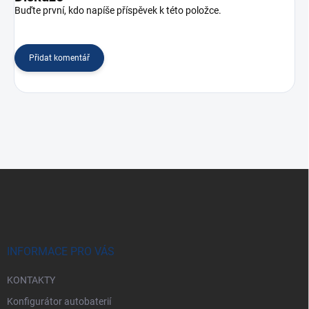
Buďte první, kdo napíše příspěvek k této položce.
Přidat komentář
Z
á
p
a
t
í
INFORMACE PRO VÁS
KONTAKTY
Konfigurátor autobaterií