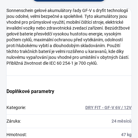
Sonnenschein gelové akumulátory řady GF-V s dryfit technologií
jsou odolné, velmi bezpečné a spolehlivé. Tyto akumulátory jsou
vhodné pro průmyslové využití, mobilní čištící stroje, elektrické
invalidní vozíky nebo zdravotnická zvedací zařízení. Bezúdržbové
gelové baterie přesvědčí vysokou hustotou energie, vysokým
počtem cyklů, maximální ochranou před vytékáním, odolností
proti hlubokému vybití a dlouhodobým skladováním. Použití
těchto trakčních baterií je velmi rozšířeno u karavanů, kde díky
nulovému vypařování jsou vhodné pro umístění v obytných částí.
Přibližná životnost dle IEC 60 254-1 je 700 cyklů.
Doplňkové parametry
Kategorie
:
DRY FIT - GF-V 6V / 12V
Záruka
:
24 měsíců
Hmotnost
:
47 kg