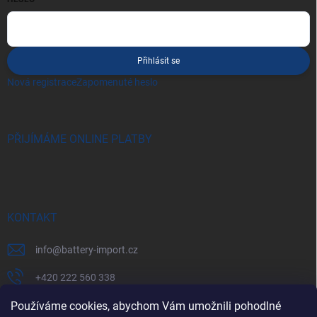
Přihlásit se
Nová registrace
Zapomenuté heslo
PŘIJÍMÁME ONLINE PLATBY
KONTAKT
info
@
battery-import.cz
+420 222 560 338
+420 774 969 705
Používáme cookies, abychom Vám umožnili pohodlné