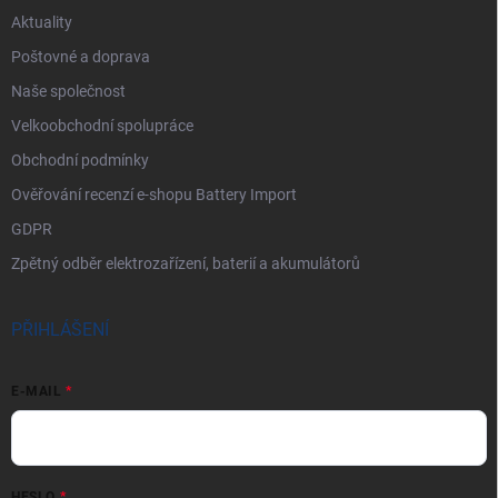
Aktuality
Poštovné a doprava
Naše společnost
Velkoobchodní spolupráce
Obchodní podmínky
Ověřování recenzí e-shopu Battery Import
GDPR
Zpětný odběr elektrozařízení, baterií a akumulátorů
PŘIHLÁŠENÍ
E-MAIL
HESLO