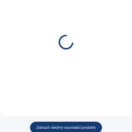
SKLADEM
SKLADEM
(
129 KS
)
(
7 KS
)
Balancér / equalizér pro
Victron Energy Ochrana
2x12V baterie HA01
baterií BP-65
690 Kč
885 Kč
570,25 Kč bez DPH
731,40 Kč bez DPH
Do košíku
Do košíku
Aktivní balancér pro 12V baterie
Ochrana baterie BatteryProtect
zapojené sériově
Zobrazit všechny související produkty