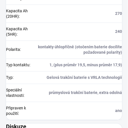
Kapacita Ah
270
(20HR)
:
Kapacita Ah
240
(5HR)
:
kontakty úhlopříčně (otočením baterie docílíte
Polarita
:
požadované polarity)
Typ kontaktu
:
1, (plus průměr 19,5, mínus průměr 17,9)
Typ
:
Gelová trakční baterie s VRLA technologií
Speciální
průmyslová trakční baterie, extra odolná
vlastnosti
:
Připraven k
ano
použití
:
Diskuze