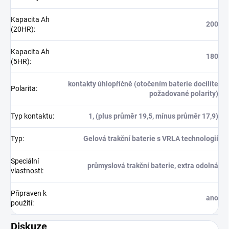
Kapacita Ah
200
(20HR)
:
Kapacita Ah
180
(5HR)
:
kontakty úhlopříčně (otočením baterie docílíte
Polarita
:
požadované polarity)
Typ kontaktu
:
1, (plus průměr 19,5, mínus průměr 17,9)
Typ
:
Gelová trakční baterie s VRLA technologií
Speciální
průmyslová trakční baterie, extra odolná
vlastnosti
:
Připraven k
ano
použití
:
Diskuze