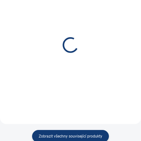
SKLADEM
SKLADEM
(
129 KS
)
(
7 KS
)
Balancér / equalizér pro
Victron Energy Ochrana
2x12V baterie HA01
baterií BP-65
690 Kč
885 Kč
570,25 Kč bez DPH
731,40 Kč bez DPH
Do košíku
Do košíku
Aktivní balancér pro 12V baterie
Ochrana baterie BatteryProtect
zapojené sériově
Zobrazit všechny související produkty