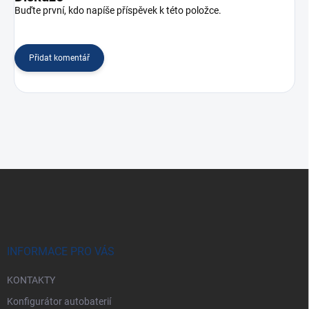
Buďte první, kdo napíše příspěvek k této položce.
Přidat komentář
Z
á
p
a
t
í
INFORMACE PRO VÁS
KONTAKTY
Konfigurátor autobaterií