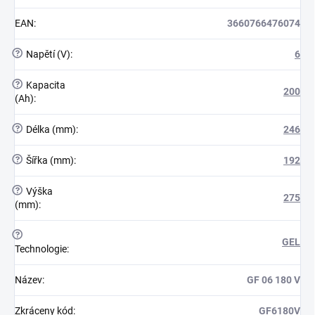
EAN
:
3660766476074
?
Napětí (V)
:
6
?
Kapacita
200
(Ah)
:
?
Délka (mm)
:
246
?
Šířka (mm)
:
192
?
Výška
275
(mm)
:
?
GEL
Technologie
:
Název
:
GF 06 180 V
Zkráceny kód
:
GF6180V