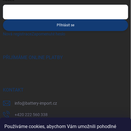
Přihlásit se
Nová registrace
Zapomenuté heslo
PŘIJÍMÁME ONLINE PLATBY
KONTAKT
info
@
battery-import.cz
+420 222 560 338
+420 774 969 705
Používáme cookies, abychom Vám umožnili pohodlné