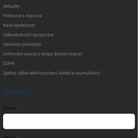
Aktuality
Poštovné a doprava
Naše společnost
Velkoobchodní spolupráce
Obchodní podmínky
Ověřování recenzí e-shopu Battery Import
GDPR
Zpětný odběr elektrozařízení, baterií a akumulátorů
PŘIHLÁŠENÍ
E-MAIL
HESLO