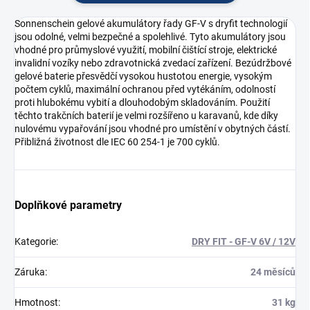
Sonnenschein gelové akumulátory řady GF-V s dryfit technologií
jsou odolné, velmi bezpečné a spolehlivé. Tyto akumulátory jsou
vhodné pro průmyslové využití, mobilní čištící stroje, elektrické
invalidní vozíky nebo zdravotnická zvedací zařízení. Bezúdržbové
gelové baterie přesvědčí vysokou hustotou energie, vysokým
počtem cyklů, maximální ochranou před vytékáním, odolností
proti hlubokému vybití a dlouhodobým skladováním. Použití
těchto trakčních baterií je velmi rozšířeno u karavanů, kde díky
nulovému vypařování jsou vhodné pro umístění v obytných částí.
Přibližná životnost dle IEC 60 254-1 je 700 cyklů.
Doplňkové parametry
Kategorie
:
DRY FIT - GF-V 6V / 12V
Záruka
:
24 měsíců
Hmotnost
:
31 kg