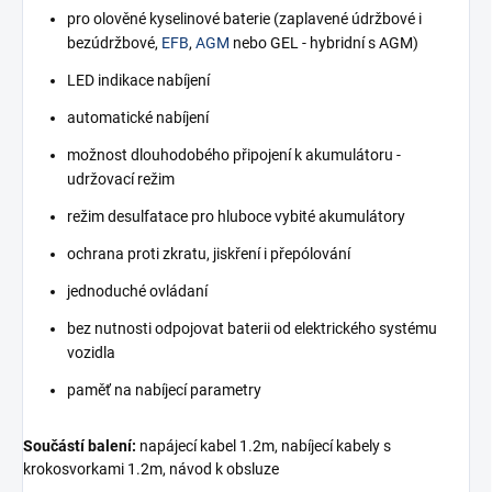
pro olověné kyselinové baterie (zaplavené údržbové i
bezúdržbové,
EFB
,
AGM
nebo GEL - hybridní s AGM)
LED indikace nabíjení
automatické nabíjení
možnost dlouhodobého připojení k akumulátoru -
udržovací režim
režim desulfatace pro hluboce vybité akumulátory
ochrana proti zkratu, jiskření i přepólování
jednoduché ovládaní
bez nutnosti odpojovat baterii od elektrického systému
vozidla
paměť na nabíjecí parametry
Součástí balení:
napájecí kabel 1.2m, nabíjecí kabely s
krokosvorkami 1.2m, návod k obsluze