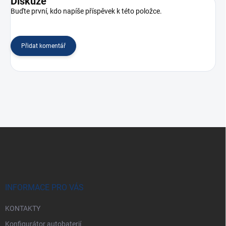
Diskuze
Buďte první, kdo napíše příspěvek k této položce.
Přidat komentář
Z
á
p
a
t
í
INFORMACE PRO VÁS
KONTAKTY
Konfigurátor autobaterií