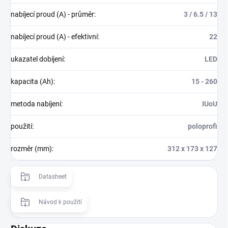
nabíjecí proud (A) - průměr
:
3 / 6.5 / 13
nabíjecí proud (A) - efektivní
:
22
ukazatel dobíjení
:
LED
kapacita (Ah)
:
15 - 260
metoda nabíjení
:
IUoU
použití
:
poloprofi
rozměr (mm)
:
312 x 173 x 127
Datasheet
Návod k použití