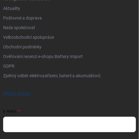
Aktuality
Poštovné a doprava
Naše společnost
Velkoobchodní spolupráce
Obchodní podmínky
Ověřování recenzí e-shopu Battery Import
GDPR
Zpětný odběr elektrozařízení, baterií a akumulátorů
PŘIHLÁŠENÍ
E-MAIL