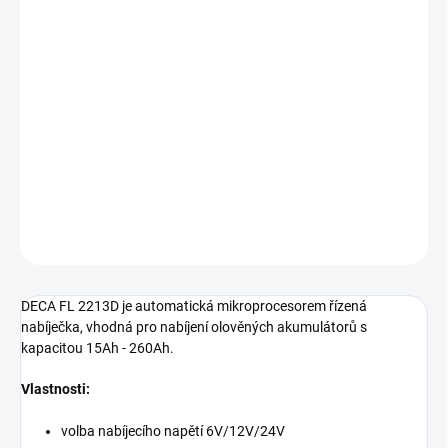
Měrná
NA DOTAZ
cena:
Nabíječka DECA FL 2213D pro olověné akumulátory, nabíjecí
napětí 6V/12V/24V, nabíjecí proud max. 22A, kapacita baterie 15-
260Ah
DETAILNÍ INFORMACE
−
+
Přidat do košíku
ZEPTAT SE
HLÍDAT
DECA FL 2213D je automatická mikroprocesorem řízená
nabíječka, vhodná pro nabíjení olověných akumulátorů s
kapacitou 15Ah - 260Ah.
Vlastnosti:
volba nabíjecího napětí 6V/12V/24V