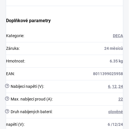
Doplňkové parametry
Kategorie
:
DECA
Záruka
:
24 měsíců
Hmotnost
:
6.35 kg
EAN
:
8011399025958
?
Nabíjecí napětí (V)
:
6
,
12
,
24
?
Max. nabíjecí proud (A)
:
22
?
Druh nabíjených baterií
:
olověné
napětí (V)
:
6 /12/24