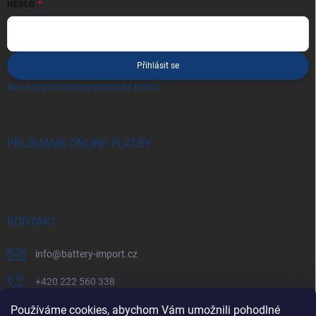
HESLO
Přihlásit se
Nová registrace
Zapomenuté heslo
PŘIJÍMÁME ONLINE PLATBY
KONTAKT
info
@
battery-import.cz
+420 222 560 338
Používáme cookies, abychom Vám umožnili pohodlné
+420 774 969 705