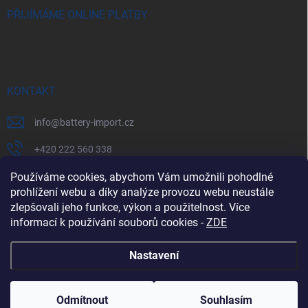
PŘIJÍMÁME ONLINE PLATBY
KONTAKT
info
@
battery-import.cz
+420 222 560 338
+420 774 969 705
Používáme cookies, abychom Vám umožnili pohodlné
prohlížení webu a díky analýze provozu webu neustále
zlepšovali jeho funkce, výkon a použitelnost. Více
informací k používání souborů cookies
-
ZDE
Zboží.cz
Heureka.cz
Battery Import SK
REKLAMACE
Nastavení
Copyright 2026
Battery Import
. Všechna práva vyhrazena.
Odmítnout
Souhlasím