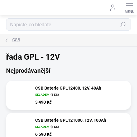
Přejít
na
obsah
Hledat
CSB
řada GPL - 12V
Nejprodávanější
CSB Baterie GPL12400, 12V, 40Ah
SKLADEM
(
8 KS
)
3 490 Kč
CSB Baterie GPL121000, 12V, 100Ah
SKLADEM
(
2 KS
)
6 590 Kč