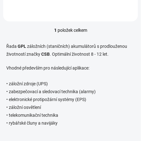
1
položek celkem
O
v
l
Řada
GPL
záložních (staničních) akumulátorů s prodlouženou
á
životností značky
CSB
. Optimální životnost 8 - 12 let.
d
a
Vhodné především pro následující aplikace:
c
í
p
• záložní zdroje (UPS)
r
• zabezpečovací a sledovací technika (alarmy)
v
k
• elektronické protipožární systémy (EPS)
y
• záložní osvětlení
v
• telekomunikační technika
ý
p
• rybářské čluny a navijáky
i
s
u