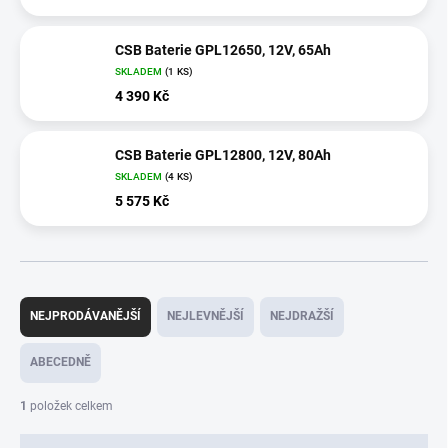
CSB Baterie GPL12650, 12V, 65Ah
SKLADEM
(
1 KS
)
4 390 Kč
CSB Baterie GPL12800, 12V, 80Ah
SKLADEM
(
4 KS
)
5 575 Kč
Ř
a
NEJPRODÁVANĚJŠÍ
NEJLEVNĚJŠÍ
NEJDRAŽŠÍ
z
e
ABECEDNĚ
n
í
1
položek celkem
p
r