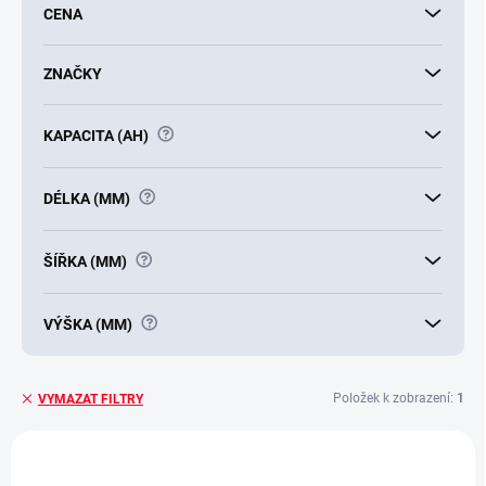
CENA
o
d
u
ZNAČKY
k
t
?
KAPACITA (AH)
ů
?
DÉLKA (MM)
?
ŠÍŘKA (MM)
?
VÝŠKA (MM)
Položek k zobrazení:
1
VYMAZAT FILTRY
V
ý
E2684