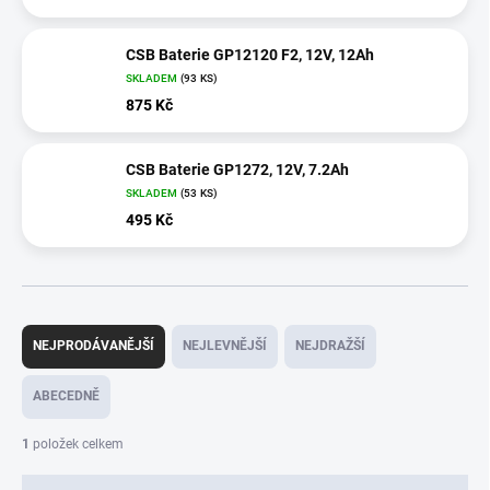
CSB Baterie GP12120 F2, 12V, 12Ah
SKLADEM
(
93 KS
)
875 Kč
CSB Baterie GP1272, 12V, 7.2Ah
SKLADEM
(
53 KS
)
495 Kč
Ř
a
NEJPRODÁVANĚJŠÍ
NEJLEVNĚJŠÍ
NEJDRAŽŠÍ
z
e
ABECEDNĚ
n
í
1
položek celkem
p
r