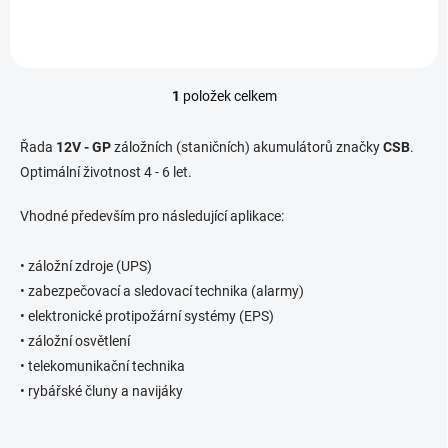
1
položek celkem
O
v
l
Řada
12V - GP
záložních (staničních) akumulátorů značky
CSB
.
á
Optimální životnost 4 - 6 let.
d
a
Vhodné především pro následující aplikace:
c
í
p
• záložní zdroje (UPS)
r
• zabezpečovací a sledovací technika (alarmy)
v
k
• elektronické protipožární systémy (EPS)
y
• záložní osvětlení
v
• telekomunikační technika
ý
p
• rybářské čluny a navijáky
i
s
u