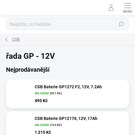
Přejít
na
obsah
Hledat
CSB
řada GP - 12V
Nejprodávanější
CSB Baterie GP1272 F2, 12V, 7.2Ah
SKLADEM
(
501 KS
)
495 Kč
CSB Baterie GP12170, 12V, 17Ah
SKLADEM
(
163 KS
)
1 215 Kč