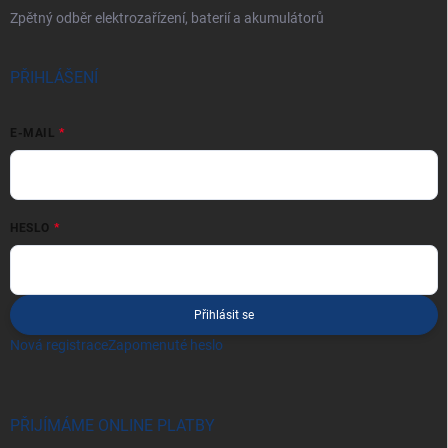
Zpětný odběr elektrozařízení, baterií a akumulátorů
PŘIHLÁŠENÍ
E-MAIL
HESLO
Přihlásit se
Nová registrace
Zapomenuté heslo
PŘIJÍMÁME ONLINE PLATBY