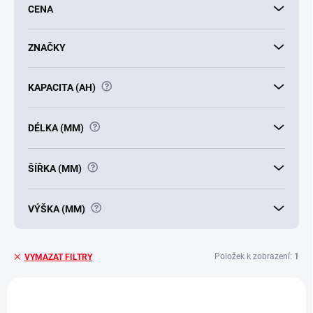
CENA
o
d
u
ZNAČKY
k
t
?
KAPACITA (AH)
ů
?
DÉLKA (MM)
?
ŠÍŘKA (MM)
?
VÝŠKA (MM)
Položek k zobrazení:
1
VYMAZAT FILTRY
V
ý
E1434