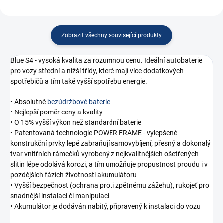
Zobrazit všechny související produkty
Blue S4 - vysoká kvalita za rozumnou cenu. Ideální autobaterie
pro vozy střední a nižší třídy, které mají více dodatkových
spotřebičů a tím také vyšší spotřebu energie.
• Absolutně
bezúdržbové baterie
• Nejlepší poměr ceny a kvality
• O 15% vyšší výkon než standardní baterie
• Patentovaná technologie POWER FRAME - vylepšené
konstrukční prvky lepé zabraňují samovybíjení; přesný a dokonalý
tvar vnitřních rámečků vyrobený z nejkvalitnějších ošetřených
slitin lépe odolává korozi, a tím umožňuje propustnost proudu i v
pozdějších fázích životnosti akumulátoru
• Vyšší bezpečnost (ochrana proti zpětnému zážehu), rukojeť pro
snadnější instalaci či manipulaci
• Akumulátor je dodáván nabitý, připravený k instalaci do vozu