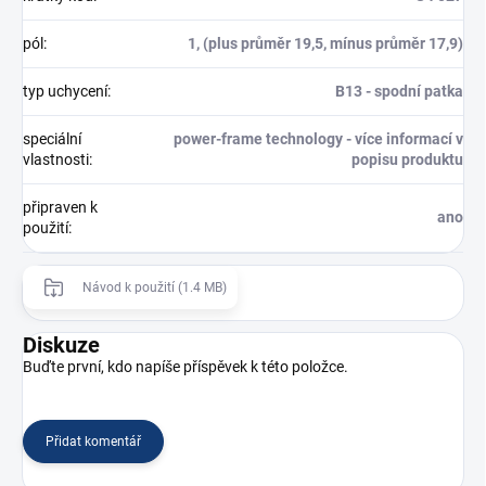
pól
:
1, (plus průměr 19,5, mínus průměr 17,9)
typ uchycení
:
B13 - spodní patka
speciální
power-frame technology - více informací v
vlastnosti
:
popisu produktu
připraven k
ano
použití
:
Návod k použití (1.4 MB)
Diskuze
Buďte první, kdo napíše příspěvek k této položce.
Přidat komentář