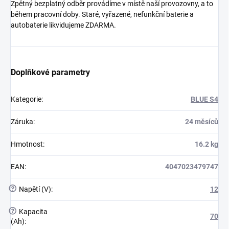
Zpětný bezplatný odběr provádíme v místě naší provozovny, a to
během pracovní doby. Staré, vyřazené, nefunkční baterie a
autobaterie likvidujeme ZDARMA.
Doplňkové parametry
Kategorie
:
BLUE S4
Záruka
:
24 měsíců
Hmotnost
:
16.2 kg
EAN
:
4047023479747
?
Napětí (V)
:
12
?
Kapacita
70
(Ah)
: