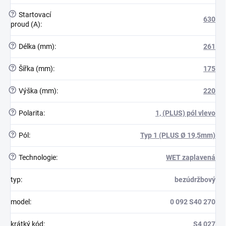
?
Startovací
630
proud (A)
:
?
Délka (mm)
:
261
?
Šířka (mm)
:
175
?
Výška (mm)
:
220
?
Polarita
:
1, (PLUS) pól vlevo
?
Pól
:
Typ 1 (PLUS Ø 19,5mm)
?
Technologie
:
WET zaplavená
typ
:
bezúdržbový
model
:
0 092 S40 270
krátký kód
:
S4 027