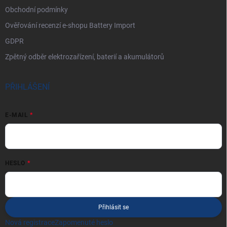
Obchodní podmínky
Ověřování recenzí e-shopu Battery Import
GDPR
Zpětný odběr elektrozařízení, baterií a akumulátorů
PŘIHLÁŠENÍ
E-MAIL
HESLO
Přihlásit se
Nová registrace
Zapomenuté heslo