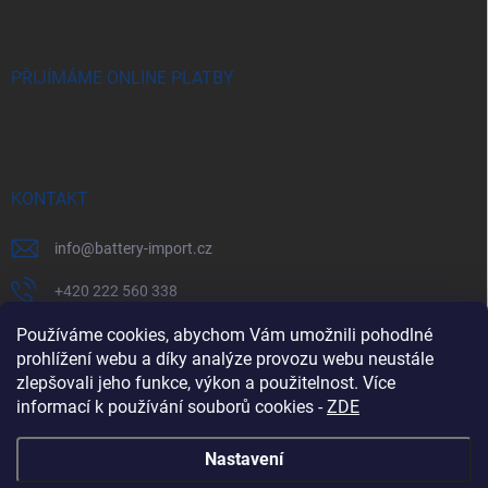
PŘIJÍMÁME ONLINE PLATBY
KONTAKT
info
@
battery-import.cz
+420 222 560 338
+420 774 969 705
Používáme cookies, abychom Vám umožnili pohodlné
prohlížení webu a díky analýze provozu webu neustále
zlepšovali jeho funkce, výkon a použitelnost. Více
informací k používání souborů cookies
-
ZDE
Zboží.cz
Heureka.cz
Battery Import SK
REKLAMACE
Nastavení