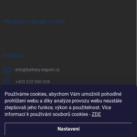
PŘIJÍMÁME ONLINE PLATBY
KONTAKT
info
@
battery-import.cz
+420 222 560 338
+420 774 969 705
Používáme cookies, abychom Vám umožnili pohodlné
prohlížení webu a díky analýze provozu webu neustále
zlepšovali jeho funkce, výkon a použitelnost. Více
informací k používání souborů cookies
-
ZDE
Zboží.cz
Heureka.cz
Battery Import SK
REKLAMACE
Nastavení