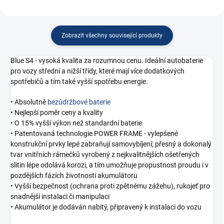
Zobrazit všechny související produkty
Blue S4 - vysoká kvalita za rozumnou cenu. Ideální autobaterie
pro vozy střední a nižší třídy, které mají více dodatkových
spotřebičů a tím také vyšší spotřebu energie.
• Absolutně
bezúdržbové baterie
• Nejlepší poměr ceny a kvality
• O 15% vyšší výkon než standardní baterie
• Patentovaná technologie POWER FRAME - vylepšené
konstrukční prvky lepé zabraňují samovybíjení; přesný a dokonalý
tvar vnitřních rámečků vyrobený z nejkvalitnějších ošetřených
slitin lépe odolává korozi, a tím umožňuje propustnost proudu i v
pozdějších fázích životnosti akumulátoru
• Vyšší bezpečnost (ochrana proti zpětnému zážehu), rukojeť pro
snadnější instalaci či manipulaci
• Akumulátor je dodáván nabitý, připravený k instalaci do vozu