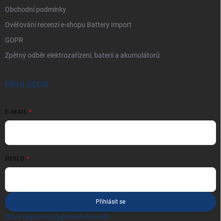
Obchodní podmínky
Ověřování recenzí e-shopu Battery Import
GDPR
Zpětný odběr elektrozařízení, baterií a akumulátorů
PŘIHLÁŠENÍ
E-MAIL
HESLO
Přihlásit se
Nová registrace
Zapomenuté heslo