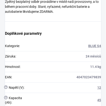
Zpětný bezplatný odběr provádíme v místě naší provozovny, a to
během pracovní doby. Staré, vyřazené, nefunkční baterie a
autobaterie likvidujeme ZDARMA.
Doplňkové parametry
Kategorie
:
BLUE S4
Záruka
:
24 měsíců
Hmotnost
:
11.4 kg
EAN
:
4047023479839
?
Napětí (V)
:
12
?
Kapacita
45
(Ah)
: