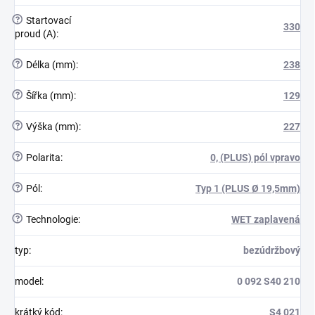
?
Startovací
330
proud (A)
:
?
Délka (mm)
:
238
?
Šířka (mm)
:
129
?
Výška (mm)
:
227
?
Polarita
:
0, (PLUS) pól vpravo
?
Pól
:
Typ 1 (PLUS Ø 19,5mm)
?
Technologie
:
WET zaplavená
typ
:
bezúdržbový
model
:
0 092 S40 210
krátký kód
:
S4 021