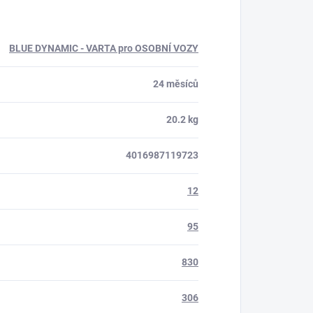
BLUE DYNAMIC - VARTA pro OSOBNÍ VOZY
24 měsíců
20.2 kg
4016987119723
12
95
830
306