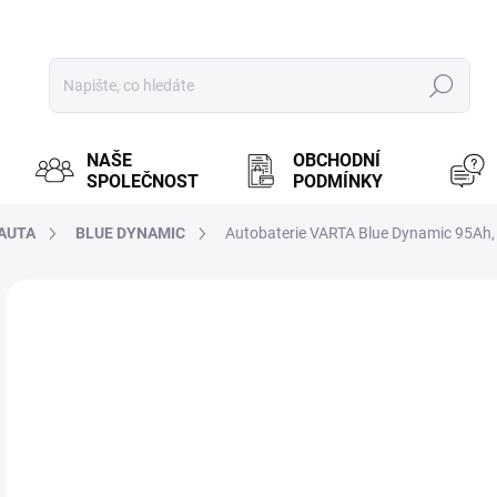
Hledat
NAŠE
OBCHODNÍ
SPOLEČNOST
PODMÍNKY
 AUTA
BLUE DYNAMIC
Autobaterie VARTA Blue Dynamic 95Ah,
ZNAČKA:
VARTA
MOŽ
2 
2 2
Měr
PR
cena
BRN