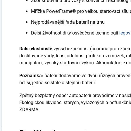
Zkonstruována pro vozy s konvenční technologií
Mřížka PowerFrame® pro velkou startovací sílu 
Nejprodávanější řada baterií na trhu
Delší životnost díky osvědčené technologii
legov
Další vlastnosti:
vyšší bezpečnost (ochrana proti zpět
destilované vody, lepší odolnost proti korozi mřížek, ru
manipulaci, vysoký startovací výkon. Akumulátor je do
Poznámka:
baterii dodáváme ve dvou různých provedení
neliší, jedná se stále o stejnou baterii.
Zpětný bezplatný odběr autobaterií provádíme v našic
Ekologickou likvidaci starých, vyřazených a nefunkčn
ZDARMA.