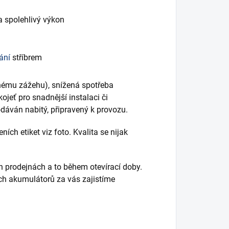
a spolehlivý výkon
ání
stříbrem
nému zážehu), snížená spotřeba
kojeť pro snadnější instalaci či
dáván nabitý, připravený k provozu.
ch etiket viz foto. Kvalita se nijak
h prodejnách a to během otevírací doby.
ích akumulátorů za vás zajistíme