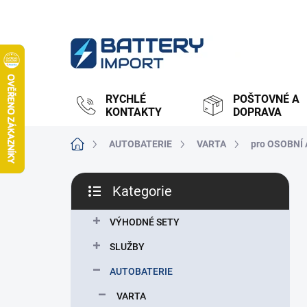
Přejít
na
obsah
RYCHLÉ
POŠTOVNÉ A
KONTAKTY
DOPRAVA
Domů
AUTOBATERIE
VARTA
pro OSOBNÍ
P
Kategorie
o
Přeskočit
s
kategorie
t
VÝHODNÉ SETY
r
SLUŽBY
a
n
AUTOBATERIE
n
VARTA
í