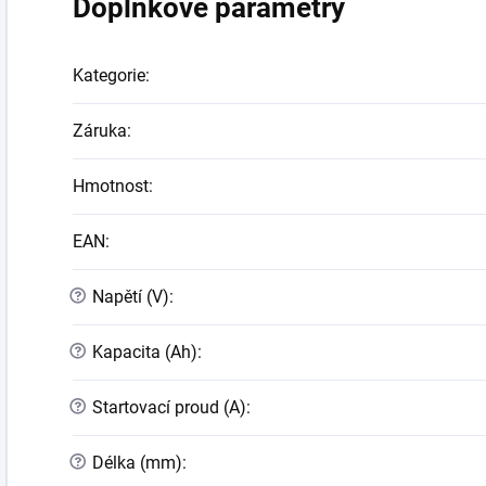
Doplňkové parametry
Kategorie
:
Záruka
:
Hmotnost
:
EAN
:
?
Napětí (V)
:
?
Kapacita (Ah)
:
?
Startovací proud (A)
:
?
Délka (mm)
: