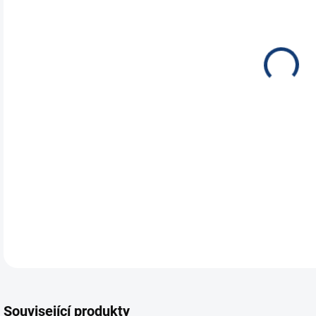
NEH
JES
ÚST
Aut
95A
opt
DETA
Související produkty