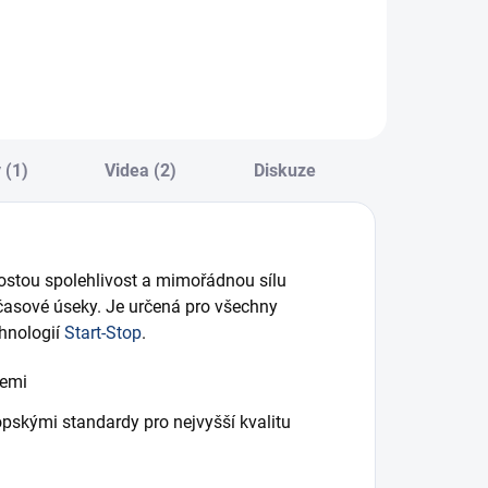
obíjecí proud...
 (1)
Videa (2)
Diskuze
ostou spolehlivost a mimořádnou sílu
 časové úseky. Je určená pro všechny
chnologií
Start-Stop
.
iemi
pskými standardy pro nejvyšší kvalitu