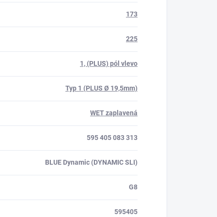
173
225
1, (PLUS) pól vlevo
Typ 1 (PLUS Ø 19,5mm)
WET zaplavená
595 405 083 313
BLUE Dynamic (DYNAMIC SLI)
G8
595405