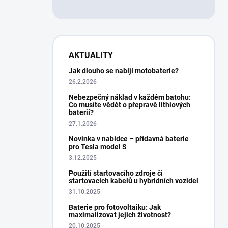
AKTUALITY
Jak dlouho se nabíjí motobaterie?
26.2.2026
Nebezpečný náklad v každém batohu:
Co musíte vědět o přepravě lithiových
baterií?
27.1.2026
Novinka v nabídce – přídavná baterie
pro Tesla model S
3.12.2025
Použití startovacího zdroje či
startovacích kabelů u hybridních vozidel
31.10.2025
Baterie pro fotovoltaiku: Jak
maximalizovat jejich životnost?
20.10.2025