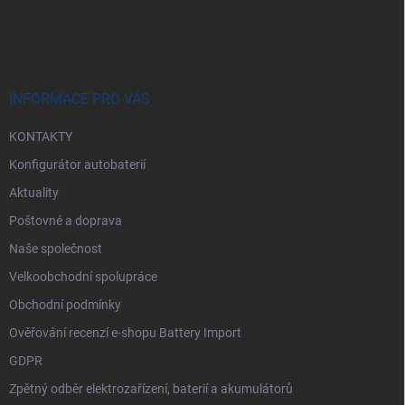
á
p
a
t
í
INFORMACE PRO VÁS
KONTAKTY
Konfigurátor autobaterií
Aktuality
Poštovné a doprava
Naše společnost
Velkoobchodní spolupráce
Obchodní podmínky
Ověřování recenzí e-shopu Battery Import
GDPR
Zpětný odběr elektrozařízení, baterií a akumulátorů