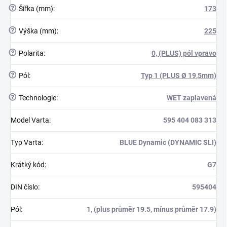
?
Šířka (mm)
:
173
?
Výška (mm)
:
225
?
Polarita
:
0, (PLUS) pól vpravo
?
Pól
:
Typ 1 (PLUS Ø 19,5mm)
?
Technologie
:
WET zaplavená
Model Varta
:
595 404 083 313
Typ Varta
:
BLUE Dynamic (DYNAMIC SLI)
Krátký kód
:
G7
DIN číslo
:
595404
Pól
:
1, (plus průměr 19.5, mínus průměr 17.9)