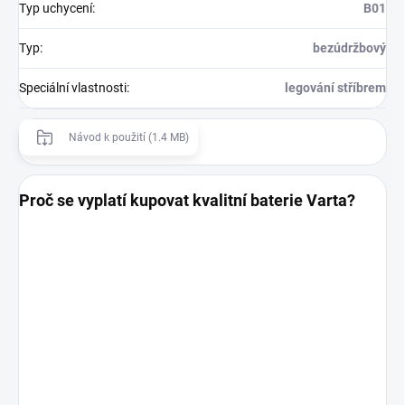
Typ uchycení
:
B01
Typ
:
bezúdržbový
Speciální vlastnosti
:
legování stříbrem
Návod k použití (1.4 MB)
Proč se vyplatí kupovat kvalitní baterie Varta?