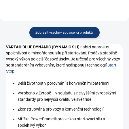
Zobrazit všechny související produkty
VARTA® BLUE DYNAMIC
(DYNAMIC SLI)
nabízí naprostou
spolehlivost a mimořádnou sílu při startování. Podává stabilně
vysoký výkon po delší časové úseky. Je určená pro všechny vozy
se standardním vybavením, které nedisponují technologií
Start-
Stop
.
Delší životnost v porovnání s konvenčními bateriemi
Vyrobeno v Evropě – v souladu s nejvyššími evropskými
standardy pro nejvyšší kvalitu ve své třídě
Zkonstruována pro vozy s konvenční technologií
Mřížka PowerFrame® pro velkou startovací sílu a
spolehlivý výkon