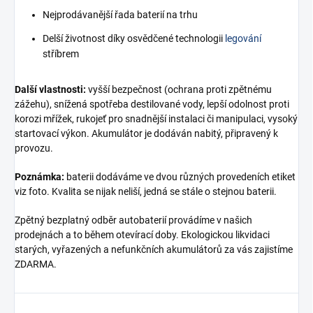
Nejprodávanější řada baterií na trhu
Delší životnost díky osvědčené technologii
legování
stříbrem
Další vlastnosti:
vyšší bezpečnost (ochrana proti zpětnému
zážehu), snížená spotřeba destilované vody, lepší odolnost proti
korozi mřížek, rukojeť pro snadnější instalaci či manipulaci, vysoký
startovací výkon. Akumulátor je dodáván nabitý, připravený k
provozu.
Poznámka:
baterii dodáváme ve dvou různých provedeních etiket
viz foto. Kvalita se nijak neliší, jedná se stále o stejnou baterii.
Zpětný bezplatný odběr autobaterií provádíme v našich
prodejnách a to během otevírací doby. Ekologickou likvidaci
starých, vyřazených a nefunkčních akumulátorů za vás zajistíme
ZDARMA.