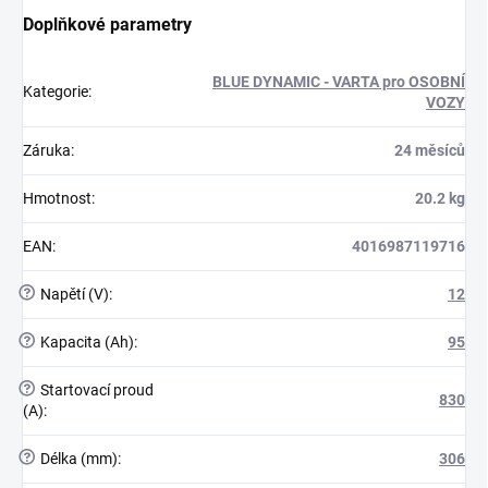
Doplňkové parametry
BLUE DYNAMIC - VARTA pro OSOBNÍ
Kategorie
:
VOZY
Záruka
:
24 měsíců
Hmotnost
:
20.2 kg
EAN
:
4016987119716
?
Napětí (V)
:
12
?
Kapacita (Ah)
:
95
?
Startovací proud
830
(A)
:
?
Délka (mm)
:
306