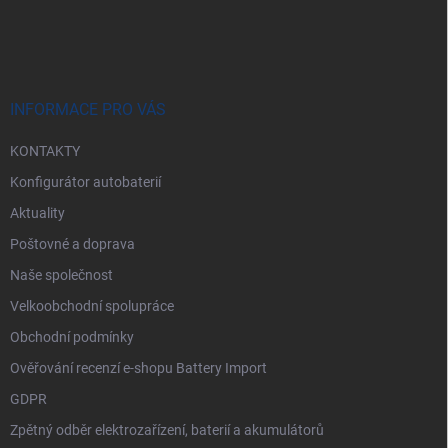
á
p
a
t
í
INFORMACE PRO VÁS
KONTAKTY
Konfigurátor autobaterií
Aktuality
Poštovné a doprava
Naše společnost
Velkoobchodní spolupráce
Obchodní podmínky
Ověřování recenzí e-shopu Battery Import
GDPR
Zpětný odběr elektrozařízení, baterií a akumulátorů