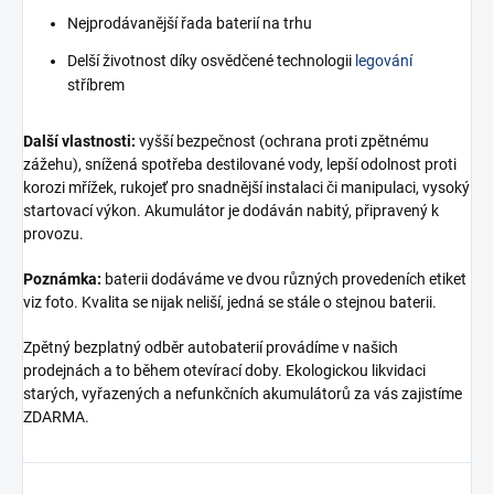
Nejprodávanější řada baterií na trhu
Delší životnost díky osvědčené technologii
legování
stříbrem
Další vlastnosti:
vyšší bezpečnost (ochrana proti zpětnému
zážehu), snížená spotřeba destilované vody, lepší odolnost proti
korozi mřížek, rukojeť pro snadnější instalaci či manipulaci, vysoký
startovací výkon. Akumulátor je dodáván nabitý, připravený k
provozu.
Poznámka:
baterii dodáváme ve dvou různých provedeních etiket
viz foto. Kvalita se nijak neliší, jedná se stále o stejnou baterii.
Zpětný bezplatný odběr autobaterií provádíme v našich
prodejnách a to během otevírací doby. Ekologickou likvidaci
starých, vyřazených a nefunkčních akumulátorů za vás zajistíme
ZDARMA.