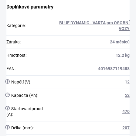
Doplňkové parametry
BLUE DYNAMIC - VARTA pro OSOBNÍ
Kategorie
:
VOZY
Záruka
:
24 měsíců
Hmotnost
:
12.2 kg
EAN
:
4016987119488
?
Napětí (V)
:
12
?
Kapacita (Ah)
:
52
?
Startovací proud
470
(A)
:
?
Délka (mm)
:
207