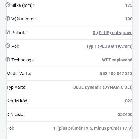
?
Šířka (mm)
:
175
?
Výška (mm)
:
190
?
Polarita
:
0, (PLUS) pól vpravo
?
Pól
:
Typ 1 (PLUS Ø 19,5mm)
?
Technologie
:
WET zaplavená
Model Varta
:
552 400 047 313
Typ Varta
:
BLUE Dynamic (DYNAMIC SLI)
Krátký kód
:
C22
DIN číslo
:
552400
Pól
:
1, (plus průměr 19.5, mínus průměr 17.9)