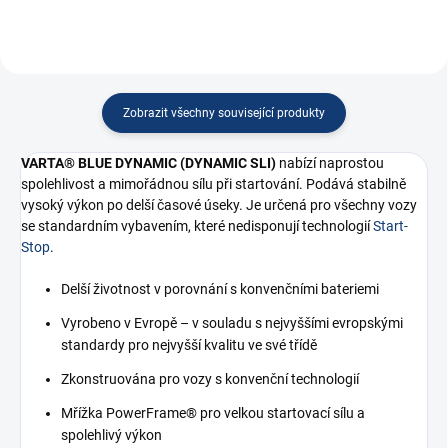
Zobrazit všechny související produkty
VARTA® BLUE DYNAMIC
(DYNAMIC SLI)
nabízí naprostou
spolehlivost a mimořádnou sílu při startování. Podává stabilně
vysoký výkon po delší časové úseky. Je určená pro všechny vozy
se standardním vybavením, které nedisponují technologií
Start-
Stop
.
Delší životnost v porovnání s konvenčními bateriemi
Vyrobeno v Evropě – v souladu s nejvyššími evropskými
standardy pro nejvyšší kvalitu ve své třídě
Zkonstruována pro vozy s konvenční technologií
Mřížka PowerFrame® pro velkou startovací sílu a
spolehlivý výkon