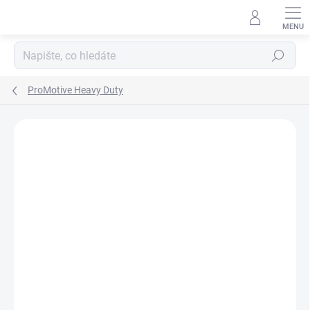
Přejít
na
obsah
Hledat
ProMotive Heavy Duty
ZNAČKA:
VARTA