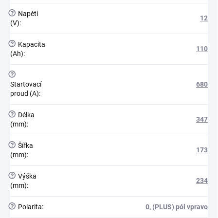
?
Napětí
12
(V)
:
?
Kapacita
110
(Ah)
:
?
Startovací
680
proud (A)
:
?
Délka
347
(mm)
:
?
Šířka
173
(mm)
:
?
Výška
234
(mm)
:
?
Polarita
:
0, (PLUS) pól vpravo