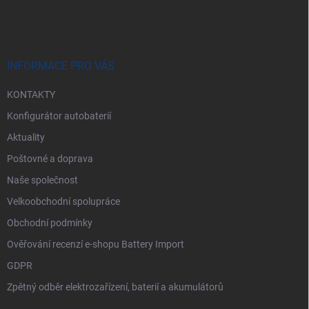
á
p
a
t
í
INFORMACE PRO VÁS
KONTAKTY
Konfigurátor autobaterií
Aktuality
Poštovné a doprava
Naše společnost
Velkoobchodní spolupráce
Obchodní podmínky
Ověřování recenzí e-shopu Battery Import
GDPR
Zpětný odběr elektrozařízení, baterií a akumulátorů