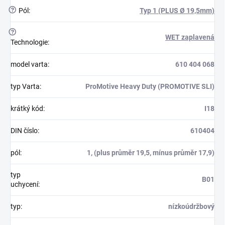
?
Pól
:
Typ 1 (PLUS Ø 19,5mm)
?
WET zaplavená
Technologie
:
model varta
:
610 404 068
typ Varta
:
ProMotive Heavy Duty (PROMOTIVE SLI)
krátký kód
:
I18
DIN číslo
:
610404
pól
:
1, (plus průměr 19,5, mínus průměr 17,9)
typ
B01
uchycení
:
typ
:
nízkoúdržbový