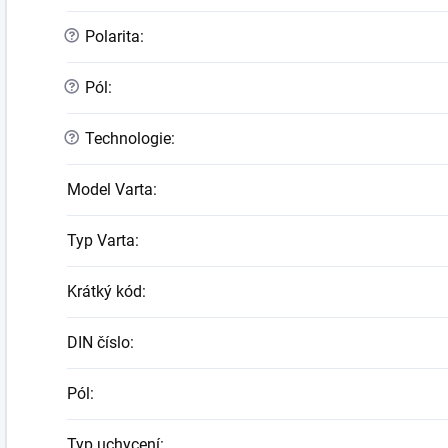
?
Polarita
:
?
Pól
:
?
Technologie
:
Model Varta
:
Typ Varta
:
Krátký kód
:
DIN číslo
:
Pól
:
Typ uchycení
: