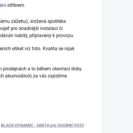
ání
stříbrem
nému zážehu), snížená spotřeba
kojeť pro snadnější instalaci či
dáván nabitý, připravený k provozu.
ch etiket viz foto. Kvalita se nijak
h prodejnách a to během otevírací doby.
ích akumulátorů za vás zajistíme
BLACK DYNAMIC - VARTA pro OSOBNÍ VOZY