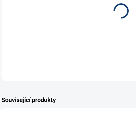
45A
opt
DETA
Související produkty
TOP
E7040
A0002