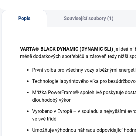
Popis
Související soubory (1)
VARTA® BLACK DYNAMIC (DYNAMIC SLI)
je ideální 
méně dodatkových spotřebičů a zároveň tedy nižší spo
První volba pro všechny vozy s běžnými energet
Technologie labyrintového víka pro bezúdržbov
Mřížka PowerFrame® spolehlivě poskytuje dostat
dlouhodobý výkon
Vyrobeno v Evropě – v souladu s nejvyššími evro
ve své třídě
Umožňuje výhodnou náhradu odpovídající hodnot