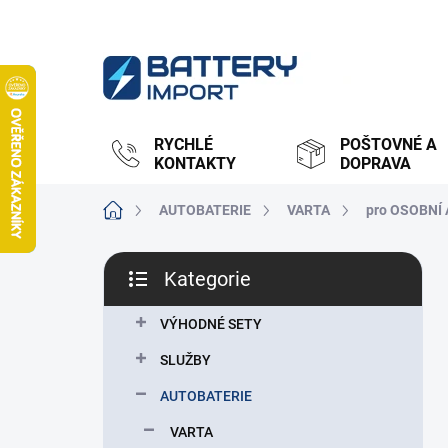
Přejít
na
obsah
RYCHLÉ
POŠTOVNÉ A
KONTAKTY
DOPRAVA
Domů
AUTOBATERIE
VARTA
pro OSOBNÍ
P
Kategorie
o
Přeskočit
s
kategorie
t
VÝHODNÉ SETY
r
SLUŽBY
a
n
AUTOBATERIE
n
VARTA
í