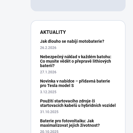
AKTUALITY
Jak dlouho se nabíjí motobaterie?
26.2.2026
Nebezpečný náklad v každém batohu:
Co musíte vědět o přepravě lithiových
baterií?
27.1.2026
Novinka v nabídce – přídavná baterie
pro Tesla model S
3.12.2025
Použití startovacího zdroje či
startovacích kabelů u hybridních vozidel
31.10.2025
Baterie pro fotovoltaiku: Jak
maximalizovat jejich životnost?
20.10.2025