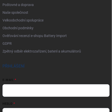
Poštovné a doprava
Naše společnost
Velkoobchodní spolupráce
Obchodní podmínky
Ověřování recenzí e-shopu Battery Import
GDPR
Zpětný odběr elektrozařízení, baterií a akumulátorů
PŘIHLÁŠENÍ
E-MAIL
HESLO