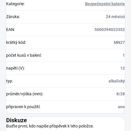
Kategorie
:
Bezpečnostní baterie
Záruka
:
24 měsíců
EAN
:
5000394023352
krátký kód
:
MN27
počet kusů v balení
:
1
napětí (V)
:
12
typ
:
alkalický
průměr/výška (mm)
:
8/28
připraven k použití
:
ano
Diskuze
Buďte první, kdo napíše příspěvek k této položce.