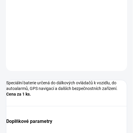
ÚSTÍ NAD LABEM:
1 KS
DURACELL Security článek 12V, A27 (MN27) Cena za 1 ks.
DETAILNÍ INFORMACE
−
+
Přidat do košíku
ZEPTAT SE
HLÍDAT
Speciální baterie určená do dálkových ovládačů k vozidlu, do
autoalarmů, GPS navigací a dalších bezpečnostních zařízení.
Cena za 1 ks.
Doplňkové parametry