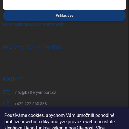
Přihlásit se
Nová registrace
Zapomenuté heslo
PŘIJÍMÁME ONLINE PLATBY
KONTAKT
info
@
battery-import.cz
+420 222 560 338
Používáme cookies, abychom Vám umožnili pohodlné
+420 774 969 705
prohlížení webu a díky analýze provozu webu neustále
zlepšovali jeho funkce, výkon a použitelnost. Více