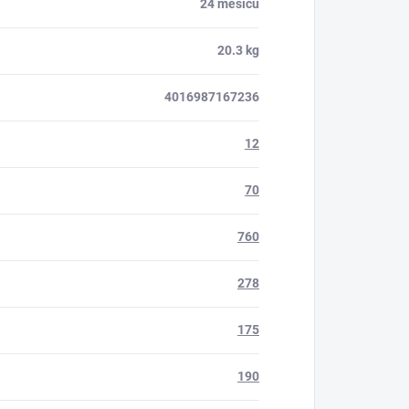
24 měsíců
20.3 kg
4016987167236
12
70
760
278
175
190