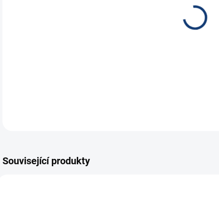
AGM
E39)
DETA
Související produkty
A0003
E8747