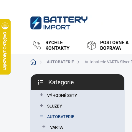
Přejít
na
obsah
RYCHLÉ
POŠTOVNÉ A
KONTAKTY
DOPRAVA
Domů
AUTOBATERIE
Autobaterie VARTA Silver
P
Kategorie
o
Přeskočit
s
kategorie
t
VÝHODNÉ SETY
r
SLUŽBY
a
n
AUTOBATERIE
n
VARTA
í