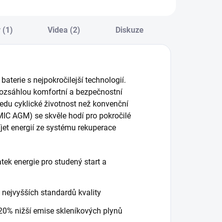
 (1)
Videa (2)
Diskuze
baterie s nejpokročilejší technologií.
rozsáhlou komfortní a bezpečnostní
edu cyklické životnost než konvenční
C AGM) se skvěle hodí pro pokročilé
íjet energií ze systému rekuperace
ek energie pro studený start a
nejvyšších standardů kvality
 20% nižší emise skleníkových plynů