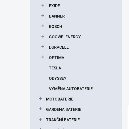
p
EXIDE
a
n
BANNER
e
BOSCH
l
GOOWEI ENERGY
DURACELL
OPTIMA
TESLA
ODYSSEY
VÝMĚNA AUTOBATERIE
MOTOBATERIE
GARDENA BATERIE
TRAKČNÍ BATERIE