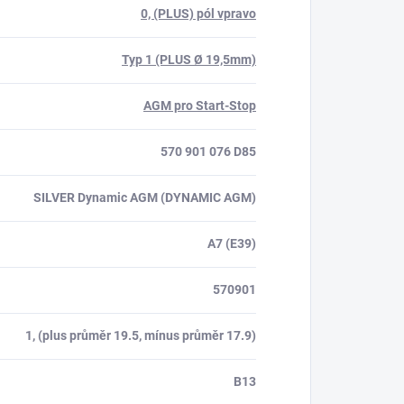
0, (PLUS) pól vpravo
Typ 1 (PLUS Ø 19,5mm)
AGM pro Start-Stop
570 901 076 D85
SILVER Dynamic AGM (DYNAMIC AGM)
A7 (E39)
570901
1, (plus průměr 19.5, mínus průměr 17.9)
B13