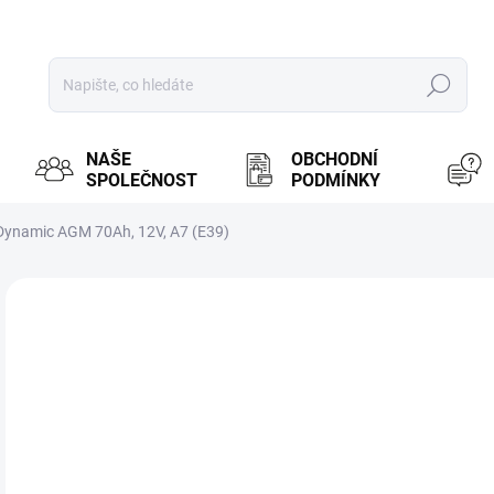
Hledat
NAŠE
OBCHODNÍ
SPOLEČNOST
PODMÍNKY
 Dynamic AGM 70Ah, 12V, A7 (E39)
ZNAČKA:
VARTA
MOŽ
3 
2 6
Měr
SK
cena
Aut