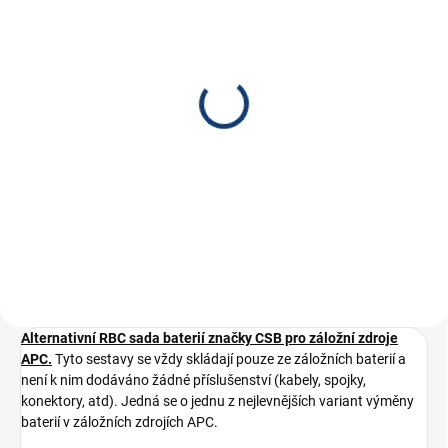
SKLADEM
Faston redukce 6,3/4,8
7 Kč
5,79 Kč bez DPH
Do košíku
Redukce faston 6,3/4,8
Alternativní RBC sada baterií značky CSB pro záložní zdroje
APC.
Tyto sestavy se vždy skládají pouze ze záložních baterií a
není k nim dodáváno žádné příslušenství (kabely, spojky,
konektory, atd). Jedná se o jednu z nejlevnějších variant výměny
baterií v záložních zdrojích APC.