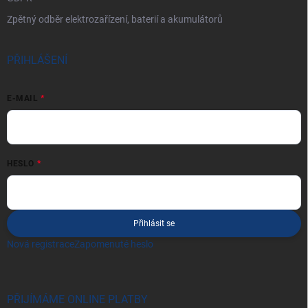
Zpětný odběr elektrozařízení, baterií a akumulátorů
PŘIHLÁŠENÍ
E-MAIL
HESLO
Přihlásit se
Nová registrace
Zapomenuté heslo
PŘIJÍMÁME ONLINE PLATBY