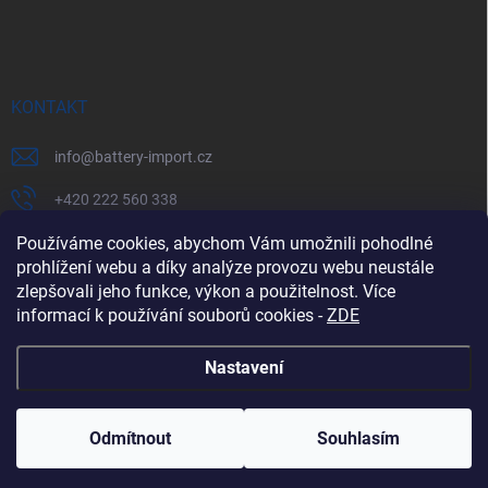
KONTAKT
info
@
battery-import.cz
+420 222 560 338
+420 774 969 705
Používáme cookies, abychom Vám umožnili pohodlné
prohlížení webu a díky analýze provozu webu neustále
zlepšovali jeho funkce, výkon a použitelnost. Více
informací k používání souborů cookies
-
ZDE
Zboží.cz
Heureka.cz
Battery Import SK
REKLAMACE
Nastavení
Copyright 2026
Battery Import
. Všechna práva vyhrazena.
Odmítnout
Souhlasím
Vytvořil Shoptet