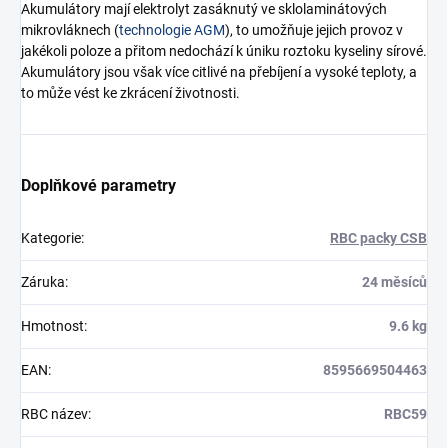
Akumulátory mají elektrolyt zasáknutý ve sklolaminátových
mikrovláknech (
technologie AGM
), to umožňuje jejich provoz v
jakékoli poloze a přitom nedochází k úniku roztoku kyseliny sírové.
Akumulátory jsou však více citlivé na přebíjení a vysoké teploty, a
to může vést ke zkrácení životnosti.
Doplňkové parametry
Kategorie
:
RBC packy CSB
Záruka
:
24 měsíců
Hmotnost
:
9.6 kg
EAN
:
8595669504463
RBC název
:
RBC59