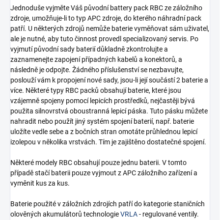
Jednoduše vyjměte Váš původní battery pack RBC ze záložního
zdroje, umožňuje-li to typ APC zdroje, do kterého náhradní pack
patří. U některých zdrojů nemůže baterie vyměňovat sám uživatel,
ale je nutné, aby tuto činnost provedl specializovaný servis. Po
vyjmutí původní sady baterií důkladně zkontrolujte a
zaznamenejte zapojení případných kabelů a konektorů, a
následně je odpojte. Žádného příslušenství se nezbavujte,
poslouží vám k propojení nové sady, jsou-li její součástí 2 baterie a
více. Některé typy RBC packů obsahují baterie, které jsou
vzájemně spojeny pomocí lepicích prostředků, nejčastěji bývá
použita silnovrstvá oboustranná lepicí páska. Tuto pásku můžete
nahradit nebo použít jiný systém spojení baterií, např. baterie
uložíte vedle sebe a z bočních stran omotáte průhlednou lepicí
izolepou v několika vrstvách. Tím je zajištěno dostatečné spojení.
Některé modely RBC obsahují pouze jednu baterii. V tomto
případě stačí baterii pouze vyjmout z APC záložního zařízení a
vyměnit kus za kus.
Baterie použité v záložních zdrojích patří do kategorie staničních
olověných akumulátorů technologie
VRLA
- regulované ventily.