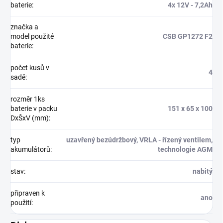
baterie
:
4x 12V - 7,2Ah
značka a
model použité
CSB GP1272 F2
baterie
:
počet kusů v
4
sadě
:
rozměr 1ks
baterie v packu
151 x 65 x 100
DxŠxV (mm)
:
typ
uzavřený bezúdržbový, VRLA - řízený ventilem,
akumulátorů
:
technologie AGM
stav
:
nabitý
připraven k
ano
použití
: