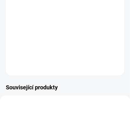
ÚSTÍ NAD LABEM:
2 KS
Záložní (staniční) baterie pro aplikace UPS, EPS, EZS a režimy
„stand by“ obecně.
DETAILNÍ INFORMACE
−
+
Přidat do košíku
ZEPTAT SE
HLÍDAT
Související produkty
E6918