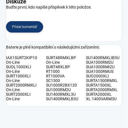
Diskuze
Buďte první, kdo napíše příspěvek k této položce.
Přidat komentář
Baterie je plně kompatibilní s následujícími zařízeními:
IAX1SURT2KIP10
SURT48RMXLBP
SU1400RMXLIB3U
On-Line
On-Line
SUA1000RM2U
SUOL1000XLI
SURT48XLBP
SUA1000RMI2U
On-Line
RT1000
SUA1000RMUS
SURT1000XLI
RT1000VA
SUO2000XLI
On-Line
SC1500
SURTA1500RMXL
SURT2000RMXLI
SU1000R2BX120
SURTA1500XL
On-Line
SU1000RM2U
SURTA2000RMXL
SURT2000XLI
SU1400RMXL3U
SURTA2000XL
On-Line
SU1400RMXLB3U
XL 1400VARM3U