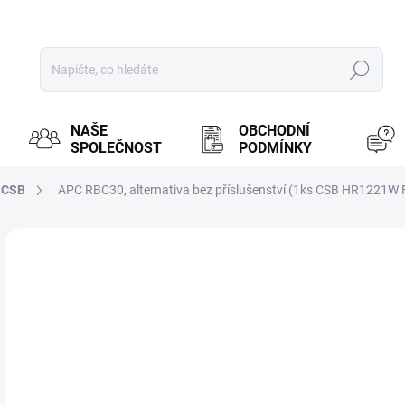
Hledat
NAŠE
OBCHODNÍ
SPOLEČNOST
PODMÍNKY
CSB
APC RBC30, alternativa bez příslušenství (1ks CSB HR1221W 
ZNAČKA:
CSB
MOŽ
5
433
Měr
PR
cena
BRN