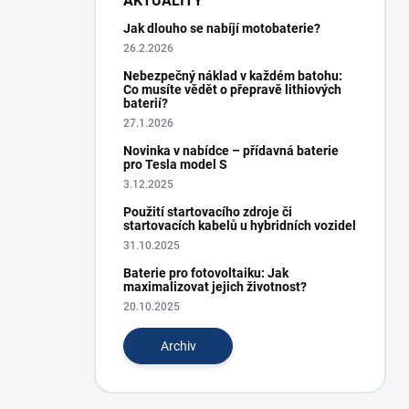
AKTUALITY
Jak dlouho se nabíjí motobaterie?
26.2.2026
Nebezpečný náklad v každém batohu:
Co musíte vědět o přepravě lithiových
baterií?
27.1.2026
Novinka v nabídce – přídavná baterie
pro Tesla model S
3.12.2025
Použití startovacího zdroje či
startovacích kabelů u hybridních vozidel
31.10.2025
Baterie pro fotovoltaiku: Jak
maximalizovat jejich životnost?
20.10.2025
Archiv