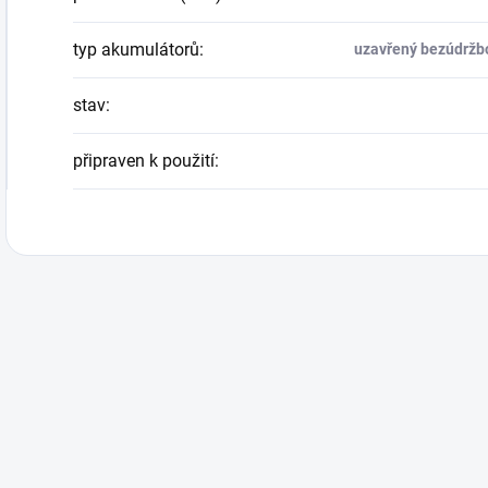
typ akumulátorů
:
uzavřený bezúdržbo
stav
:
připraven k použití
: