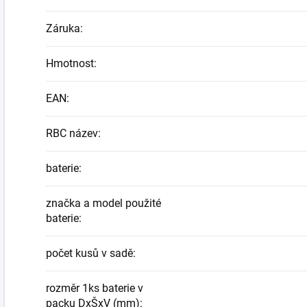
Záruka
:
Hmotnost
:
EAN
:
RBC název
:
baterie
:
značka a model použité
baterie
:
počet kusů v sadě
:
rozměr 1ks baterie v
packu DxŠxV (mm)
: