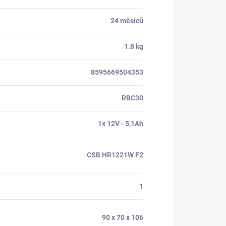
24 měsíců
1.8 kg
8595669504353
RBC30
1x 12V - 5,1Ah
CSB HR1221W F2
1
90 x 70 x 106