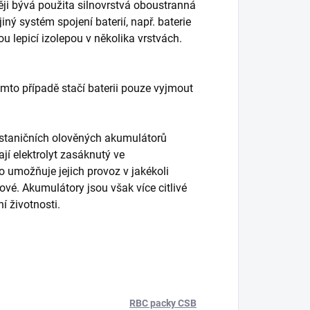
ěji bývá použita silnovrstvá oboustranná
ný systém spojení baterií, např. baterie
u lepicí izolepou v několika vrstvách.
mto případě stačí baterii pouze vyjmout
ie staničních olověných akumulátorů
jí elektrolyt zasáknutý ve
 to umožňuje jejich provoz v jakékoli
ové. Akumulátory jsou však více citlivé
í životnosti.
RBC packy CSB