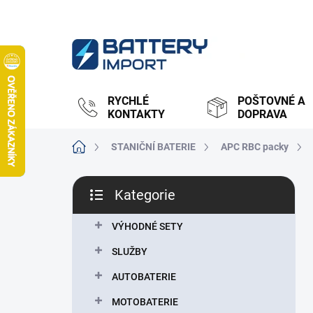
Přejít
na
obsah
RYCHLÉ
POŠTOVNÉ A
KONTAKTY
DOPRAVA
Domů
STANIČNÍ BATERIE
APC RBC packy
P
Kategorie
o
Přeskočit
s
kategorie
t
VÝHODNÉ SETY
r
SLUŽBY
a
n
AUTOBATERIE
n
MOTOBATERIE
í