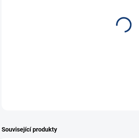
NEH
JES
ÚST
Zálo
rež
DETA
Související produkty