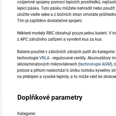
vzájemně spojeny pomocí lepicích prostředků, nejčast
lepicí páska. Tuto pásku můžete nahradit nebo použít ji
uložíte vedle sebe a z bočních stran omotáte průhledno
Tím je zajištěno dostatečné spojení.
Některé modely RBC obsahují pouze jednu baterii. V to
z APC záložního zařízení a vyměnit kus za kus.
Baterie použité v záložních zdrojích patří do kategor
technologie
VRLA
- regulované ventily. Akumulátory ma
sklolaminátových mikrovláknech (
technologie AGM
),
poloze a přitom nedochází k úniku roztoku kyseliny sír
na přebíjení a vysoké teploty, a to může vést ke zkrácen
Doplňkové parametry
Kategorie
: