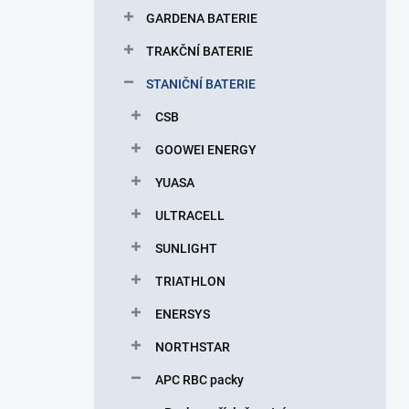
p
GARDENA BATERIE
a
n
TRAKČNÍ BATERIE
e
STANIČNÍ BATERIE
l
CSB
GOOWEI ENERGY
YUASA
ULTRACELL
SUNLIGHT
TRIATHLON
ENERSYS
NORTHSTAR
APC RBC packy