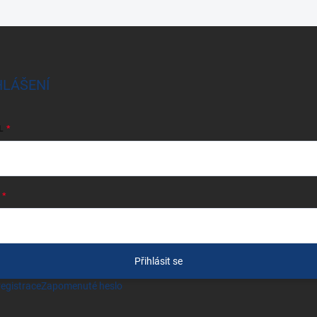
HLÁŠENÍ
L
Přihlásit se
egistrace
Zapomenuté heslo