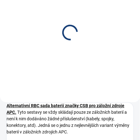
SKLADEM
Faston redukce 6,3/4,8
7 Kč
5,79 Kč bez DPH
Do košíku
Redukce faston 6,3/4,8
Alternativní RBC sada baterií značky CSB pro záložní zdroje
APC.
Tyto sestavy se vždy skládají pouze ze záložních baterií a
není k nim dodáváno žádné příslušenství (kabely, spojky,
konektory, atd). Jedná se o jednu z nejlevnějších variant výměny
baterií v záložních zdrojích APC.