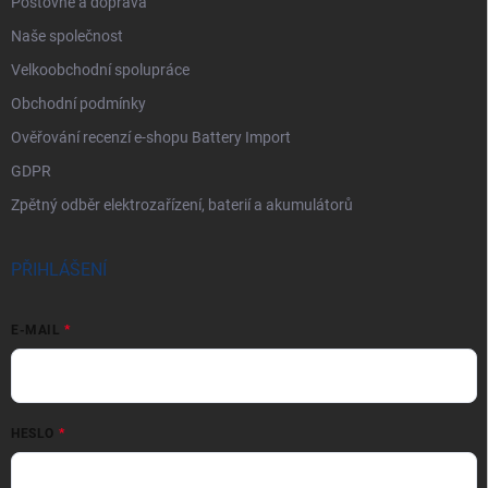
Poštovné a doprava
Naše společnost
Velkoobchodní spolupráce
Obchodní podmínky
Ověřování recenzí e-shopu Battery Import
GDPR
Zpětný odběr elektrozařízení, baterií a akumulátorů
PŘIHLÁŠENÍ
E-MAIL
HESLO