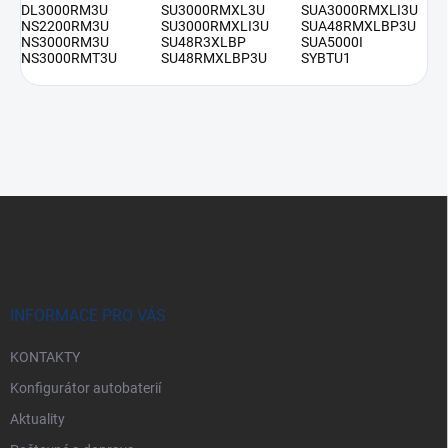
DL3000RM3U
SU3000RMXL3U
SUA3000RMXLI3U
NS2200RM3U
SU3000RMXLI3U
SUA48RMXLBP3U
NS3000RM3U
SU48R3XLBP
SUA5000I
NS3000RMT3U
SU48RMXLBP3U
SYBTU1
Z
á
p
a
t
í
INFORMACE PRO VÁS
KONTAKTY
Konfigurátor autobaterií
Aktuality