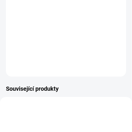
ÚSTÍ NAD LABEM:
1 KS
Záložní (staniční) baterie pro aplikace UPS, EPS, EZS a režimy
„stand by“ obecně.
DETAILNÍ INFORMACE
−
+
Přidat do košíku
ZEPTAT SE
HLÍDAT
Související produkty
E6918