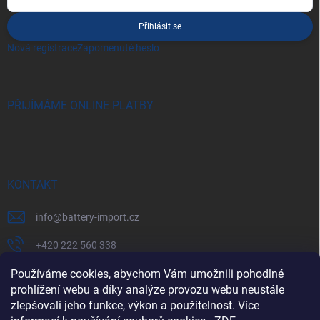
Přihlásit se
Nová registrace
Zapomenuté heslo
PŘIJÍMÁME ONLINE PLATBY
KONTAKT
info
@
battery-import.cz
+420 222 560 338
+420 774 969 705
Používáme cookies, abychom Vám umožnili pohodlné
prohlížení webu a díky analýze provozu webu neustále
zlepšovali jeho funkce, výkon a použitelnost. Více