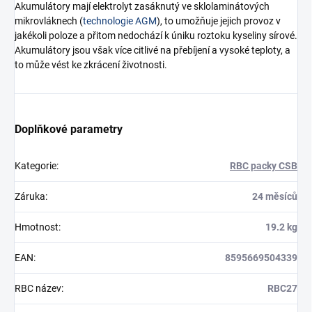
Akumulátory mají elektrolyt zasáknutý ve sklolaminátových
mikrovláknech (
technologie AGM
), to umožňuje jejich provoz v
jakékoli poloze a přitom nedochází k úniku roztoku kyseliny sírové.
Akumulátory jsou však více citlivé na přebíjení a vysoké teploty, a
to může vést ke zkrácení životnosti.
Doplňkové parametry
Kategorie
:
RBC packy CSB
Záruka
:
24 měsíců
Hmotnost
:
19.2 kg
EAN
:
8595669504339
RBC název
:
RBC27