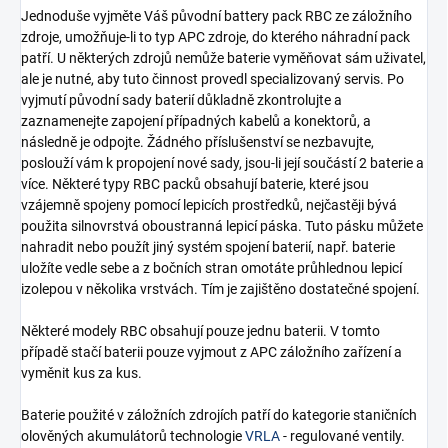
Jednoduše vyjměte Váš původní battery pack RBC ze záložního
zdroje, umožňuje-li to typ APC zdroje, do kterého náhradní pack
patří. U některých zdrojů nemůže baterie vyměňovat sám uživatel,
ale je nutné, aby tuto činnost provedl specializovaný servis. Po
vyjmutí původní sady baterií důkladně zkontrolujte a
zaznamenejte zapojení případných kabelů a konektorů, a
následně je odpojte. Žádného příslušenství se nezbavujte,
poslouží vám k propojení nové sady, jsou-li její součástí 2 baterie a
více. Některé typy RBC packů obsahují baterie, které jsou
vzájemně spojeny pomocí lepicích prostředků, nejčastěji bývá
použita silnovrstvá oboustranná lepicí páska. Tuto pásku můžete
nahradit nebo použít jiný systém spojení baterií, např. baterie
uložíte vedle sebe a z bočních stran omotáte průhlednou lepicí
izolepou v několika vrstvách. Tím je zajištěno dostatečné spojení.
Některé modely RBC obsahují pouze jednu baterii. V tomto
případě stačí baterii pouze vyjmout z APC záložního zařízení a
vyměnit kus za kus.
Baterie použité v záložních zdrojích patří do kategorie staničních
olověných akumulátorů technologie
VRLA
- regulované ventily.