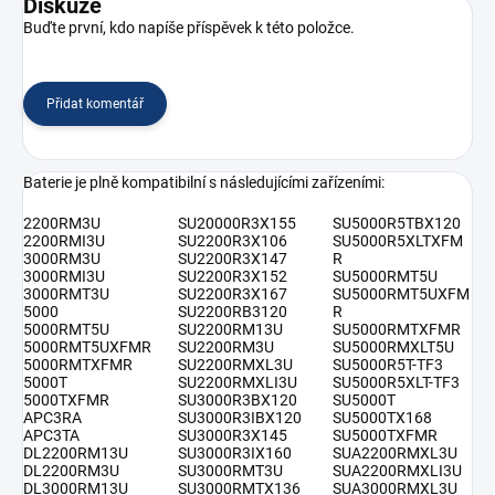
Diskuze
Buďte první, kdo napíše příspěvek k této položce.
Přidat komentář
Baterie je plně kompatibilní s následujícími zařízeními:
2200RM3U
SU20000R3X155
SU5000R5TBX120
2200RMI3U
SU2200R3X106
SU5000R5XLTXFM
3000RM3U
SU2200R3X147
R
3000RMI3U
SU2200R3X152
SU5000RMT5U
3000RMT3U
SU2200R3X167
SU5000RMT5UXFM
5000
SU2200RB3120
R
5000RMT5U
SU2200RM13U
SU5000RMTXFMR
5000RMT5UXFMR
SU2200RM3U
SU5000RMXLT5U
5000RMTXFMR
SU2200RMXL3U
SU5000R5T-TF3
5000T
SU2200RMXLI3U
SU5000R5XLT-TF3
5000TXFMR
SU3000R3BX120
SU5000T
APC3RA
SU3000R3IBX120
SU5000TX168
APC3TA
SU3000R3X145
SU5000TXFMR
DL2200RM13U
SU3000R3IX160
SUA2200RMXL3U
DL2200RM3U
SU3000RMT3U
SUA2200RMXLI3U
DL3000RM13U
SU3000RMTX136
SUA3000RMXL3U