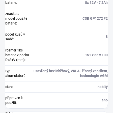
baterie
:
8x 12V - 7,2Ah
značka a
model použité
CSB GP1272 F2
baterie
:
počet kusů v
8
sadě
:
rozměr 1ks
baterie v packu
151 x 65 x 100
DxŠxV (mm)
:
typ
uzavřený bezúdržbový, VRLA - řízený ventilem,
akumulátorů
:
technologie AGM
stav
:
nabitý
připraven k
ano
použití
: