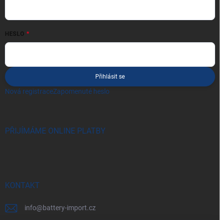
HESLO
Přihlásit se
Nová registrace
Zapomenuté heslo
PŘIJÍMÁME ONLINE PLATBY
KONTAKT
info
@
battery-import.cz