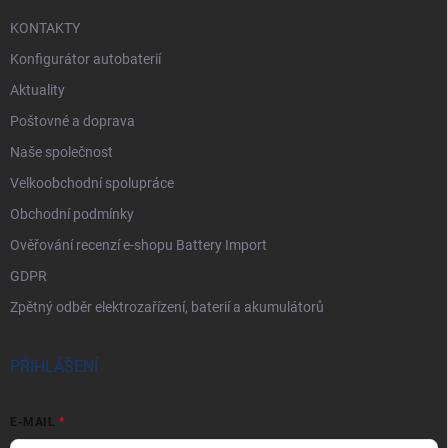
KONTAKTY
Konfigurátor autobaterií
Aktuality
Poštovné a doprava
Naše společnost
Velkoobchodní spolupráce
Obchodní podmínky
Ověřování recenzí e-shopu Battery Import
GDPR
Zpětný odběr elektrozařízení, baterií a akumulátorů
PŘIHLÁŠENÍ
E-MAIL