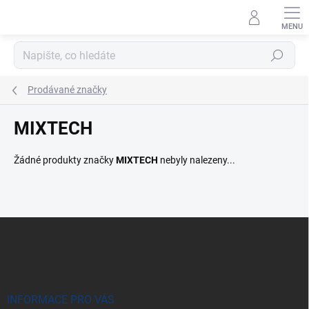
Přejít
na
obsah
Hledat
Prodávané značky
MIXTECH
Žádné produkty značky
MIXTECH
nebyly nalezeny...
Z
á
p
a
t
í
INFORMACE PRO VÁS