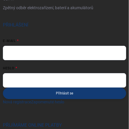
Zpětný odběr elektrozařízení, baterií a akumulátorů
PŘIHLÁŠENÍ
E-MAIL
HESLO
Přihlásit se
Nová registrace
Zapomenuté heslo
PŘIJÍMÁME ONLINE PLATBY