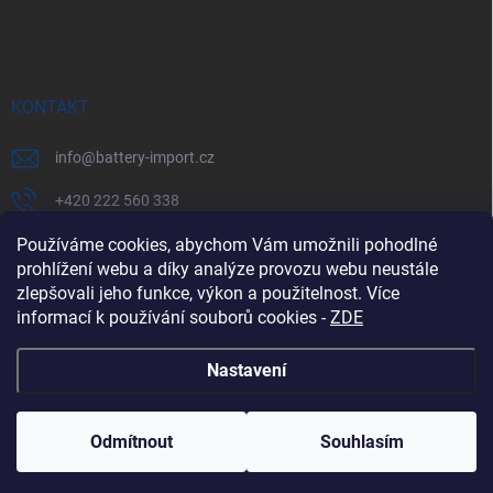
KONTAKT
info
@
battery-import.cz
+420 222 560 338
Používáme cookies, abychom Vám umožnili pohodlné
+420 774 969 705
prohlížení webu a díky analýze provozu webu neustále
zlepšovali jeho funkce, výkon a použitelnost. Více
informací k používání souborů cookies
-
ZDE
Zboží.cz
Heureka.cz
Battery Import SK
REKLAMACE
Nastavení
Copyright 2026
Battery Import
. Všechna práva vyhrazena.
Odmítnout
Souhlasím
Vytvořil Shoptet