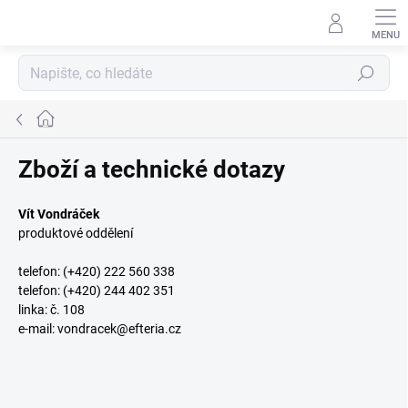
Přejít
na
obsah
Hledat
Domů
Zboží a technické dotazy
Vít Vondráček
produktové oddělení
telefon: (+420) 222 560 338
telefon: (+420) 244 402 351
linka: č. 108
e-mail:
vondracek@efteria.cz