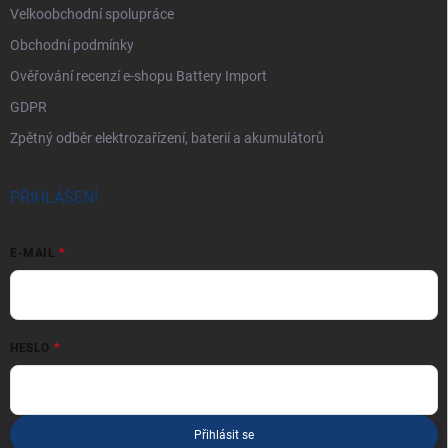
Velkoobchodní spolupráce
Obchodní podmínky
Ověřování recenzí e-shopu Battery Import
GDPR
Zpětný odběr elektrozařízení, baterií a akumulátorů
PŘIHLÁŠENÍ
E-MAIL
HESLO
Přihlásit se