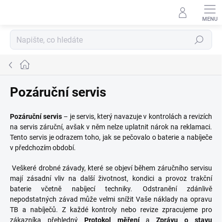
Přejít
na
obsah
Hledat
Domů
Pozáruční servis
Pozáruční servis
– je servis, který navazuje v kontrolách a revizích
na servis záruční, avšak v něm nelze uplatnit nárok na reklamaci.
Tento servis je odrazem toho, jak se pečovalo o baterie a nabíječe
v předchozím období.
Veškeré drobné závady, které se objeví během záručního servisu
mají zásadní vliv na další životnost, kondici a provoz trakční
baterie včetně nabíjecí techniky. Odstranění zdánlivě
nepodstatných závad může velmi snížit Vaše náklady na opravu
TB a nabíječů. Z každé kontroly nebo revize zpracujeme pro
zákazníka přehledný
Protokol měření
a
Zprávu o stavu