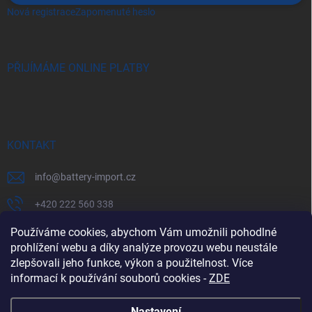
Nová registrace
Zapomenuté heslo
PŘIJÍMÁME ONLINE PLATBY
KONTAKT
info
@
battery-import.cz
+420 222 560 338
Používáme cookies, abychom Vám umožnili pohodlné
+420 774 969 705
prohlížení webu a díky analýze provozu webu neustále
zlepšovali jeho funkce, výkon a použitelnost. Více
informací k používání souborů cookies
-
ZDE
Zboží.cz
Heureka.cz
Battery Import SK
REKLAMACE
Nastavení