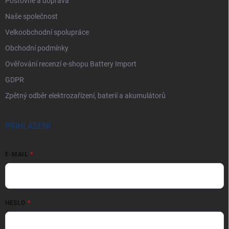
Poštovné a doprava
Naše společnost
Velkoobchodní spolupráce
Obchodní podmínky
Ověřování recenzí e-shopu Battery Import
GDPR
Zpětný odběr elektrozařízení, baterií a akumulátorů
PŘIHLÁŠENÍ
E-MAIL
HESLO