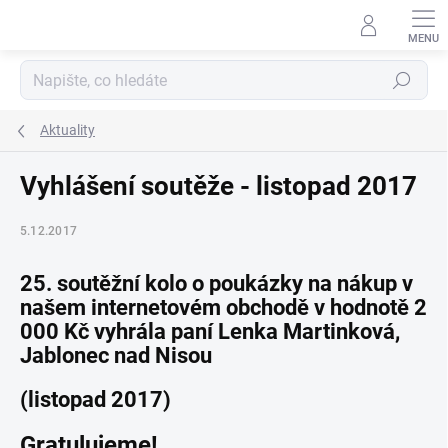
Přejít
na
obsah
Hledat
Aktuality
Vyhlášení soutěže - listopad 2017
5.12.2017
25. soutěžní kolo o poukázky na nákup v
našem internetovém obchodě v hodnotě 2
000 Kč vyhrála paní Lenka Martinková,
Jablonec nad Nisou
(listopad 2017)
Gratulujeme!