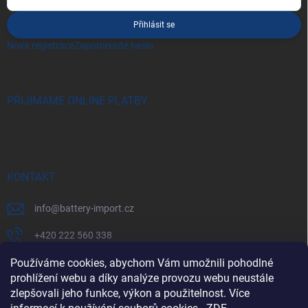
Přihlásit se
Nová registrace
Zapomenuté heslo
PŘIJÍMÁME ONLINE PLATBY
KONTAKT
info
@
battery-import.cz
+420 222 560 338
Používáme cookies, abychom Vám umožnili pohodlné
+420 774 969 705
prohlížení webu a díky analýze provozu webu neustále
zlepšovali jeho funkce, výkon a použitelnost. Více