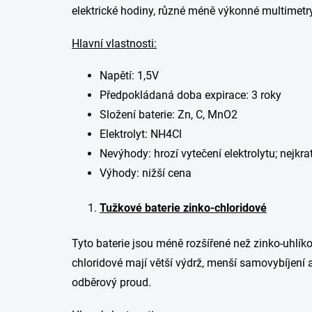
elektrické hodiny, různé méně výkonné multimetry,
Hlavní vlastnosti:
Napětí: 1,5V
Předpokládaná doba expirace: 3 roky
Složení baterie: Zn, C, MnO2
Elektrolyt: NH4Cl
Nevýhody: hrozí vytečení elektrolytu; nejkra
Výhody: nižší cena
Tužkové baterie zinko-chloridové
Tyto baterie jsou méně rozšířené než zinko-uhlíkov
chloridové mají větší výdrž, menší samovybíjení a
odběrový proud.