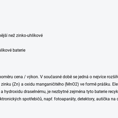
tnější než zinko-uhlíkové
líkové baterie
měru cena / výkon. V současné době se jedná o nejvíce rozšíře
ze zinku (Zn) a oxidu manganičitého (MnO2) ve formě prášku. Elek
 a hydroxidu draselnému, je nezbytné zejména tyto baterie recyklo
ektronických spotřebičů, např. fotoaparáty, detektory, autíčka n