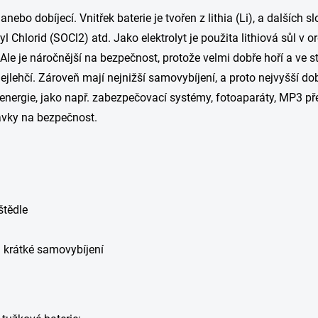
bo dobíjecí. Vnitřek baterie je tvořen z lithia (Li), a dalších slo
Chlorid (SOCl2) atd. Jako elektrolyt je použita lithiová sůl v o
Ale je náročnější na bezpečnost, protože velmi dobře hoří a ve s
 nejlehčí. Zároveň mají nejnižší samovybíjení, a proto nejvyšší d
energie, jako např. zabezpečovací systémy, fotoaparáty, MP3 př
davky na bezpečnost.
štědle
mi krátké samovybíjení