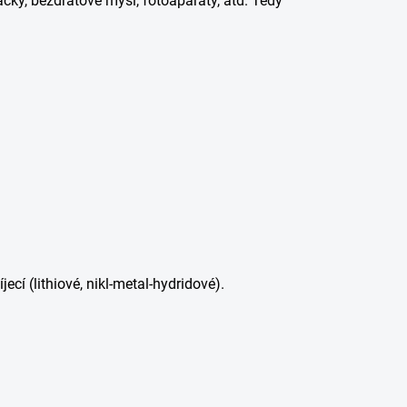
račky, bezdrátové myši, fotoaparáty, atd. Tedy
jecí (lithiové, nikl-metal-hydridové).