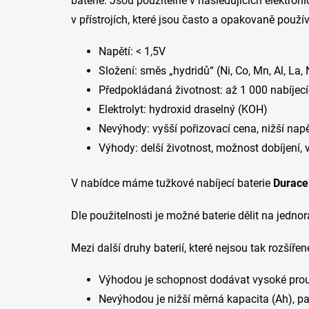
baterie. Jsou použitelné v následujících elektroni
v přístrojích, které jsou často a opakovaně použív
Napětí: < 1,5V
Složení: směs „hydridů“ (Ni, Co, Mn, Al, La,
Předpokládaná životnost: až 1 000 nabíjecí
Elektrolyt: hydroxid draselný (KOH)
Nevýhody: vyšší pořizovací cena, nižší napě
Výhody: delší životnost, možnost dobíjení, 
V nabídce máme tužkové nabíjecí baterie
Durace
Dle použitelnosti je možné baterie dělit na jednorá
Mezi další druhy baterií, které nejsou tak rozšířen
Výhodou je schopnost dodávat vysoké proud
Nevýhodou je nižší měrná kapacita (Ah), p