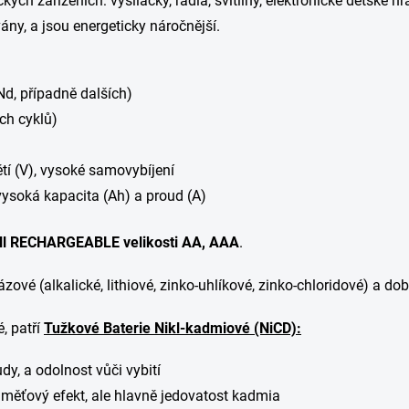
ckých zařízeních: vysílačky, rádia, svítilny, elektronické dětské h
ány, a jsou energeticky náročnější.
 Nd, případně dalších)
ch cyklů)
tí (V), vysoké samovybíjení
vysoká kapacita (Ah) a proud (A)
ll RECHARGEABLE velikosti AA, AAA
.
zové (alkalické, lithiové, zinko-uhlíkové, zinko-chloridové) a dobí
é, patří
Tužkové Baterie Nikl-kadmiové (NiCD):
y, a odolnost vůči vybití
aměťový efekt, ale hlavně jedovatost kadmia