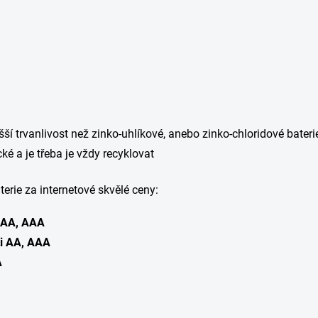
í trvanlivost než zinko-uhlíkové, anebo zinko-chloridové bateri
ké a je třeba je vždy recyklovat
erie za internetové skvělé ceny:
i AA, AAA
ti AA, AAA
A