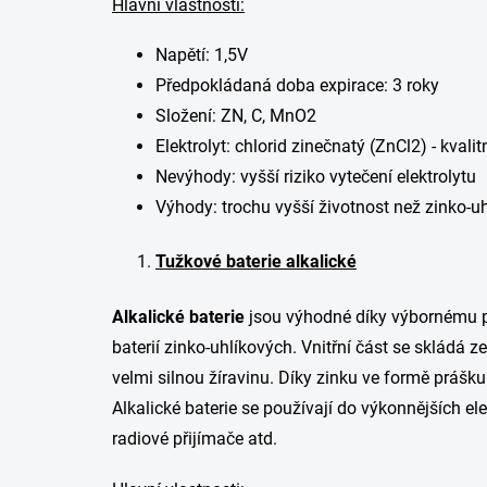
Hlavní vlastnosti:
Napětí: 1,5V
Předpokládaná doba expirace: 3 roky
Složení: ZN, C, MnO2
Elektrolyt: chlorid zinečnatý (ZnCl2) - kvali
Nevýhody: vyšší riziko vytečení elektrolytu
Výhody: trochu vyšší životnost než zinko-uh
Tužkové baterie alkalické
Alkalické baterie
jsou výhodné díky výbornému po
baterií zinko-uhlíkových. Vnitřní část se skládá 
velmi silnou žíravinu. Díky zinku ve formě prášku
Alkalické baterie se používají do výkonnějších el
radiové přijímače atd.