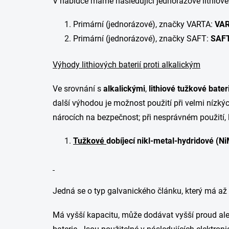
V nabídce máme následující jednorázové lithiové 
Primární (jednorázové), značky VARTA:
VAR
Primární (jednorázové), značky SAFT:
SAFT
Výhody lithiových baterií proti alkalickým
Ve srovnání s
alkalickými
,
lithiové tužkové bater
další výhodou je možnost použití při velmi nízkýc
nárocích na bezpečnost; při nesprávném použití, 
Tužkové
dobíjecí nikl-metal-hydridové (N
Jedná se o typ galvanického článku, který má až
Má vyšší kapacitu, může dodávat vyšší proud ale 