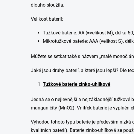
dlouho sloužila.
Velikost baterií:
Tužkové baterie: AA (=velikost M), délka 
Mikrotužkové baterie: AAA (velikost S), d
Můžete se setkat také s názvem „malé monočlán
Jaké jsou druhy baterií, a které jsou lepší? Dle t
Tužkové baterie zinko-uhlíkové
Jedná se o nejlevnější a nejzákladnější tužkové ba
manganičitý (MnO2). Vnitřek baterie je vyplněn e
Výhodou tohoto typu baterie je především nízká c
kvalitních baterií). Baterie zinko-uhlíková se p