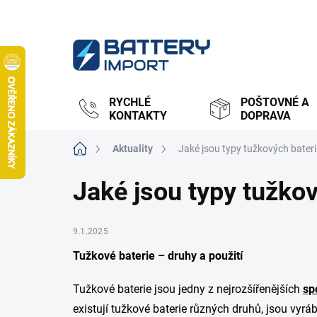
Přejít
na
obsah
RYCHLÉ
POŠTOVNÉ A
KONTAKTY
DOPRAVA
Domů
Aktuality
Jaké jsou typy tužkových bateri
Jaké jsou typy tužkov
9.1.2025
Tužkové baterie – druhy a použití
Tužkové baterie jsou jedny z nejrozšířenějších
sp
existují tužkové baterie různých druhů, jsou vyráb