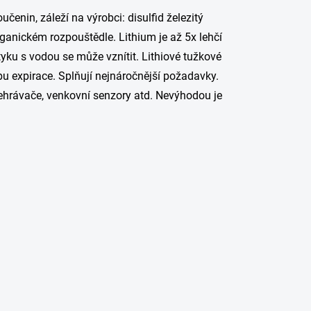
učenin, záleží na výrobci: disulfid železitý
rganickém rozpouštědle. Lithium je až 5x lehčí
tyku s vodou se může vznítit. Lithiové tužkové
obu expirace. Splňují nejnáročnější požadavky.
ehrávače, venkovní senzory atd. Nevýhodou je