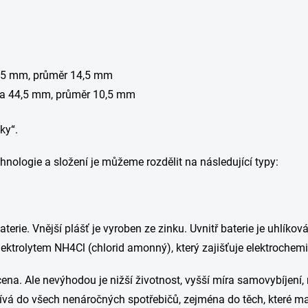
50,5 mm, průměr 14,5 mm
élka 44,5 mm, průměr 10,5 mm
ky“.
echnologie a složení je můžeme rozdělit na následující typy:
terie. Vnější plášť je vyroben ze zinku. Uvnitř baterie je uhlíkov
lektrolytem NH4Cl (chlorid amonný), který zajišťuje elektrochemi
ena. Ale nevýhodou je nižší životnost, vyšší míra samovybíjení,
oužívá do všech nenáročných spotřebičů, zejména do těch, které m