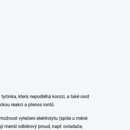
á tyčinka, která nepodléhá korozi, a také oxid
ckou reakci a přenos iontů.
 možnost vytečení elektrolytu (spíše u méně
ají menší odběrový proud, např. ovladače,