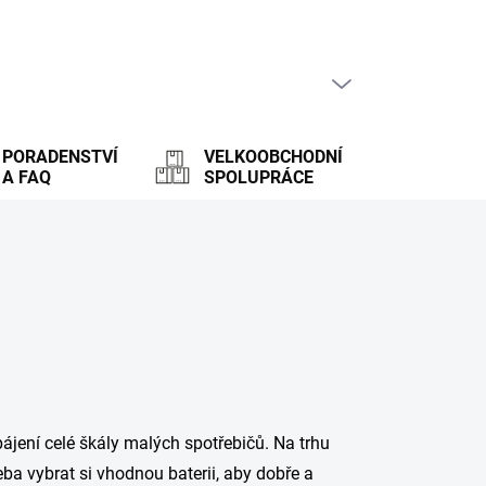
PRÁZDNÝ KOŠÍK
NÁKUPNÍ
KOŠÍK
PORADENSTVÍ
VELKOOBCHODNÍ
A FAQ
SPOLUPRÁCE
ájení celé škály malých spotřebičů. Na trhu
eba vybrat si vhodnou baterii, aby dobře a