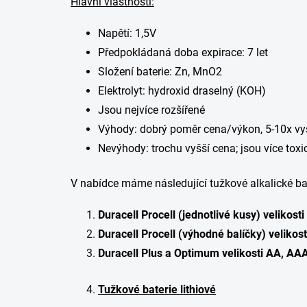
Hlavní vlastnosti:
Napětí: 1,5V
Předpokládaná doba expirace: 7 let
Složení baterie: Zn, MnO2
Elektrolyt: hydroxid draselný (KOH)
Jsou nejvíce rozšířené
Výhody: dobrý poměr cena/výkon, 5-10x vyšš
Nevýhody: trochu vyšší cena; jsou více toxic
V nabídce máme následující tužkové alkalické bat
Duracell Procell (jednotlivé kusy) velikost
Duracell Procell (výhodné balíčky) velikos
Duracell Plus a Optimum velikosti AA, AA
Tužkové baterie lithiové