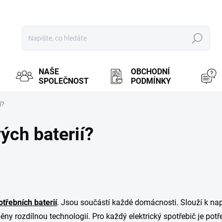
Hledat
NAŠE
OBCHODNÍ
SPOLEČNOST
PODMÍNKY
í?
ých baterií?
otřebních baterií
. Jsou součástí každé domácnosti. Slouží k nap
ěny rozdílnou technologií. Pro každý elektrický spotřebič je potř