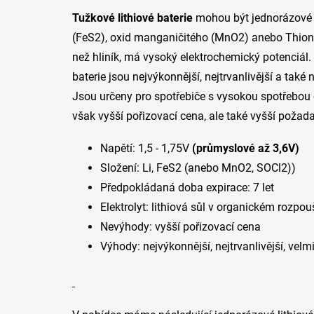
Tužkové lithiové baterie
mohou být jednorázové ane
(FeS2), oxid manganičitého (MnO2) anebo Thionyl 
než hliník, má vysoký elektrochemický potenciál. 
baterie jsou nejvýkonnější, nejtrvanlivější a také
Jsou určeny pro spotřebiče s vysokou spotřebou 
však vyšší pořizovací cena, ale také vyšší poža
Napětí: 1,5 - 1,75V
(průmyslové až 3,6V)
Složení: Li, FeS2 (anebo MnO2, SOCl2))
Předpokládaná doba expirace: 7 let
Elektrolyt: lithiová sůl v organickém rozpou
Nevýhody: vyšší pořizovací cena
Výhody: nejvýkonnější, nejtrvanlivější, vel