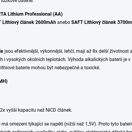
tužkové baterie:
TA Lithium Professional (AA)
 Lithiový článek 2600mAh
anebo
SAFT Lithiový článek 3700
ie
jsou efektivnější, výkonnější, lehčí, mají až 8x delší životnost 
h i vysokých okolních teplotách. Výhoda alkalických baterií je v
lithiové baterie mohou být nebezpečné a toxické.
iMH)
 2x vyšší kapacitu než NiCD článek.
má omezení týkající se napětí (nižší než 1,5V). Proto tyto bat